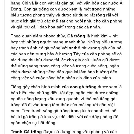
hàng Chi và là con vật rất gần gũi với văn hóa các nước Á
Đông. Con gà trống còn được xem là một trong những
biểu tượng phong thủy và được sử dụng rất rộng rãi với
mục đích giải trừ các thế sát cho ngôi nhà, cho căn phòng
và giải trừ cả “ đào hoa sát” trong các cá nhân.
Theo quan niệm phong thủy,
Gà trống
là hình kim – rất
hợp với những người mang mạnh thủy. Những biểu tượng
hay tranh ảnh có gà trống với tư thế rất vương giả của nó,
các bạn nên trưng bày ở hướng Tây của căn phòng sẽ có
tác dụng thu hút được tài lộc cho gia chủ , luôn giữ được
thế vững vàng trong công việc và trong cuộc sống, ngăn
chặn được những tiếng đồn qua lại làm ảnh hưởng đến
công việc và cuộc sống hôn nhân gia đình của mình.
Tiếng gáy chào bình minh của
con gà trống
được xem là
báo hiệu cho những điều tốt đẹp, ngăn cản được những
nguồn năng lượng xấu xung quanh, vì thế mà tiếng gà
trống đã đi vào trong tâm thức của mỗi người dân Việt
nam. Treo tranh vàng gà trống trong kinh doanh có thể
bài trí gà trống ở khu vực đối diện với các dãy phòng để
ngăn chặn sự bất đồng.
Tranh Gà trống
được sử dụng trong văn phòng và các