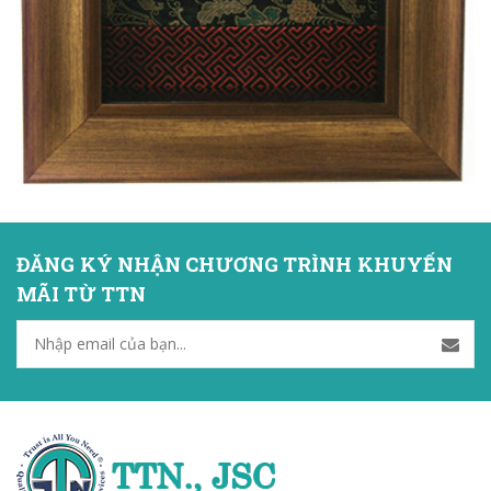
ĐĂNG KÝ NHẬN CHƯƠNG TRÌNH KHUYẾN
MÃI TỪ TTN