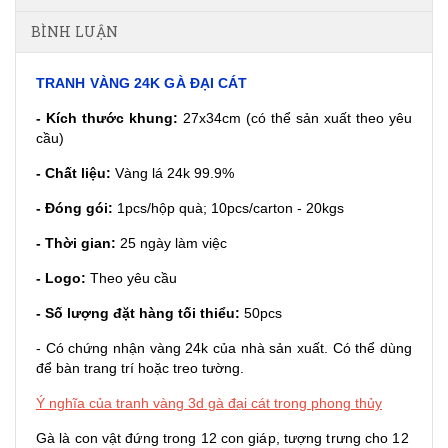
BÌNH LUẬN
TRANH VÀNG 24K GÀ ĐẠI CÁT
- Kích thước khung:
27x34cm (có thể sản xuất theo yêu
cầu)
- Chất liệu:
Vàng lá 24k 99.9%
- Đóng gói:
1pcs/hộp quà; 10pcs/carton - 20kgs
- Thời gian:
25 ngày làm việc
- Logo
:
Theo yêu cầu
- S
ố lượng đặt hàng tối thiểu
:
50pcs
- Có chứng nhận vàng 24k của nhà sản xuất.
Có thể dùng
để bàn trang trí hoặc treo tường.
Ý nghĩa của
tranh vàng 3d
gà đại cát trong phong thủy
Gà là con vật đứng trong 12 con giáp, tượng trưng cho 12