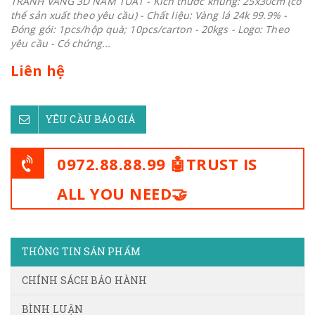
TRANH VÀNG 3D NĂM TUẤT - Kích thước khung: 25x30cm (có
thể sản xuất theo yêu cầu) - Chất liệu: Vàng lá 24k 99.9% -
Đóng gói: 1pcs/hộp quà; 10pcs/carton - 20kgs - Logo: Theo
yêu cầu - Có chứng...
Liên hệ
YÊU CẦU BÁO GIÁ
0972.88.88.99 🤖TRUST IS
ALL YOU NEED🤝
THÔNG TIN SẢN PHẨM
CHÍNH SÁCH BẢO HÀNH
BÌNH LUẬN