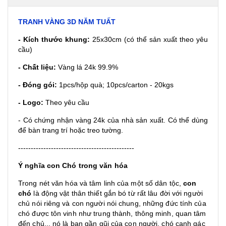
TRANH VÀNG 3D
NĂM TUẤT
- Kích thước khung:
25x30cm (có thể sản xuất theo yêu
cầu)
- Chất liệu:
Vàng lá 24k 99.9%
- Đóng gói:
1pcs/hộp quà; 10pcs/carton - 20kgs
- Logo
:
Theo yêu cầu
- Có chứng nhận vàng 24k của nhà sản xuất.
Có thể dùng
để bàn trang trí hoặc treo tường.
----------------------------------------------
Ý nghĩa con Chó trong văn hóa
Trong nét
văn hóa
và
tâm linh
của một số
dân tộc
,
con
chó
là
động vật
thân thiết gắn bó từ rất lâu đời với người
chủ nói riêng và con người nói chung, những đức tính của
chó được tôn vinh như
trung thành
,
thông minh
, quan tâm
đến chủ... nó là bạn gần gũi của con người, chó canh gác