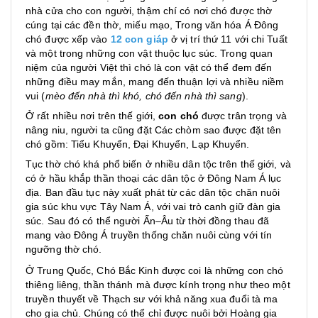
nhà cửa cho con người, thậm chí có nơi chó được thờ
cúng tại các
đền thờ
,
miếu mạo
, Trong văn hóa Á Đông
chó được xếp vào
12 con giáp
ở vị trí thứ 11 với chi
Tuất
và một trong những con vật thuộc
lục súc
. Trong quan
niệm của
người Việt
thì chó là con vật có thể đem đến
những điều may mắn, mang đến thuận lợi và nhiều niềm
vui (
mèo đến nhà thì khó, chó đến nhà thì sang
).
Ở rất nhiều nơi trên
thế giới
,
con chó
được trân trọng và
nâng niu, người ta cũng đặt Các chòm sao được đặt tên
chó gồm:
Tiểu Khuyển
,
Đại Khuyển
,
Lạp Khuyển
.
Tục thờ chó khá phổ biến ở nhiều dân tộc trên thế giới, và
có ở hầu khắp thần thoại các dân tộc ở
Đông Nam Á
lục
địa. Ban đầu tục này xuất phát từ các dân tộc chăn nuôi
gia súc
khu vực
Tây Nam Á
, với vai trò canh giữ đàn gia
súc. Sau đó có thể
người Ấn–Âu
từ thời đồng thau đã
mang vào
Đông Á
truyền thống chăn nuôi cùng với tín
ngưỡng thờ chó.
Ở Trung Quốc,
Chó Bắc Kinh
được coi là những con chó
thiêng liêng, thần thánh mà được kính trọng như theo một
truyền thuyết về
Thạch sư
với khả năng xua đuổi tà ma
cho gia chủ. Chúng có thể chỉ được nuôi bởi Hoàng gia