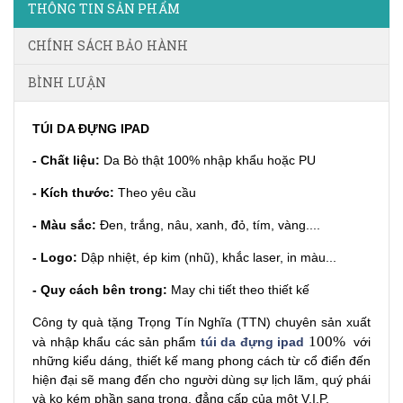
THÔNG TIN SẢN PHẨM
CHÍNH SÁCH BẢO HÀNH
BÌNH LUẬN
TÚI DA ĐỰNG IPAD
- Chất liệu:
Da Bò thật 100% nhập khẩu hoặc PU
- Kích thước:
Theo yêu cầu
- Màu sắc:
Đen, trắng, nâu, xanh, đỏ, tím, vàng....
- Logo:
Dập nhiệt, ép kim (nhũ), khắc laser, in màu...
- Quy cách bên trong:
May chi tiết theo thiết kế
Công ty quà tặng
Trọng Tín Nghĩa (TTN) chuyên sản xuất
100%
và nhập khẩu các sản phẩm
túi da đựng ipad
với
những kiểu dáng, thiết kế mang phong cách từ cổ điển đến
hiện đại sẽ mang đến cho người dùng sự lịch lãm, quý phái
và ko kém phần sang trọng, đẳng cấp của một V.I.P.