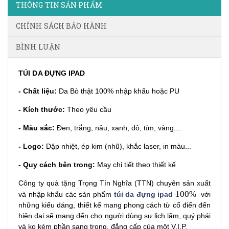
THÔNG TIN SẢN PHẨM
CHÍNH SÁCH BẢO HÀNH
BÌNH LUẬN
TÚI DA ĐỰNG IPAD
- Chất liệu:
Da Bò thật 100% nhập khẩu hoặc PU
- Kích thước:
Theo yêu cầu
- Màu sắc:
Đen, trắng, nâu, xanh, đỏ, tím, vàng....
- Logo:
Dập nhiệt, ép kim (nhũ), khắc laser, in màu...
- Quy cách bên trong:
May chi tiết theo thiết kế
Công ty quà tặng
Trọng Tín Nghĩa (TTN) chuyên sản xuất
100%
và nhập khẩu các sản phẩm
túi da đựng ipad
với
những kiểu dáng, thiết kế mang phong cách từ cổ điển đến
hiện đại sẽ mang đến cho người dùng sự lịch lãm, quý phái
và ko kém phần sang trọng, đẳng cấp của một V.I.P.