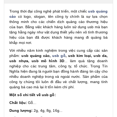
Trong thời đại công nghệ phát triển, một chiếc
usb quảng
cáo
có logo, slogan, tên công ty chính là sự lựa chọn
thông minh cho các chiến dịch quảng cáo thương hiệu
của bạn. Bằng việc khách hàng luôn sử dụng usb mà bạn
tặng hằng ngày như vật dụng thiết yếu nên vô tình thương
hiệu của bạn đã được khách hàng mang đi quảng bá
khắp mọi nơi.
Với nhiều năm kinh nghiệm trong việc cung cấp các sản
phẩm:
usb quảng cáo,
usb gỗ
, usb kim loại, usb da,
usb nhựa, usb mô hình 3D
... làm quà tặng doanh
nghiệp cho các trung tâm, công ty, tổ chức. Trọng Tín
Nghĩa hiện đang là người bạn đồng hành đáng tin cậy cho
nhiều doanh nghiệp trong và ngoài nước. Sản phẩm của
công ty chúng tôi luôn đi đầu vè chất lượng, mang tính
quảng bá cao mà lại ít tốn kém chi phí.
Một số chi tiết về usb gỗ:
Chất liệu:
Gỗ...
Dung lượng:
2g, 4g, 8g, 16g...