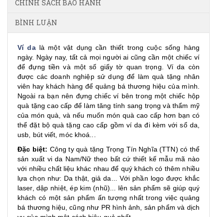
CHÍNH SÁCH BẢO HÀNH
BÌNH LUẬN
Ví da
là một vật dụng cần thiết trong cuộc sống hàng
ngày. Ngày nay, tất cả mọi người ai cũng cần một chiếc ví
để đựng tiền và một số giấy tờ quan trọng. Ví da còn
được các doanh nghiệp sử dụng để làm quà tặng nhân
viên hay khách hàng để quảng bá thương hiệu của mình.
Ngoài ra bạn nên đựng chiếc ví bên trong một chiếc hộp
quà tặng cao cấp để làm tăng tính sang trọng và thẩm mỹ
của món quà, và nếu muốn món quà cao cấp hơn bạn có
thể đặt bộ quà tặng cao cấp gồm ví da đi kèm với sổ da,
usb, bút viết, móc khoá...
Đặc biệt:
Công ty quà tặng Trọng Tín Nghĩa (TTN) có thể
sản xuất vi da Nam/Nữ theo bất cứ thiết kế mẫu mã nào
với nhiều chất liệu khác nhau để quý khách có thêm nhiều
lựa chọn như: Da thật, giả da... Với phần logo được khắc
laser, dập nhiệt, ép kim (nhũ)... lên sản phẩm sẽ giúp quý
khách có một sản phẩm ấn tượng nhất trong việc quảng
bá thương hiệu, cũng như PR hình ảnh, sản phẩm và dịch