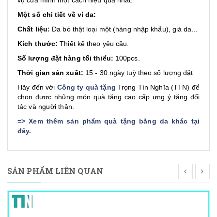
vụ của mình một cách hiệu quả nhất.
Một số chi tiết về ví da:
Chất liệu:
Da bò thật loại một (hàng nhập khẩu), giả da...
Kích thước:
Thiết kế theo yêu cầu.
Số lượng đặt hàng tối thiểu:
100pcs.
Thời gian sản xuất:
15 - 30 ngày tuỳ theo số lượng đặt
Hãy đến với
Công ty quà tặng
Trọng Tín Nghĩa (TTN) để
chọn được những món quà tặng cao cấp ưng ý tặng đối
tác và người thân.
=>
Xem thêm sản phẩm quà tặng bằng da khác tại
đây
.
SẢN PHẨM LIÊN QUAN