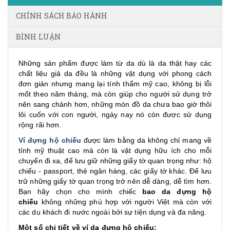
CHÍNH SÁCH BẢO HÀNH
BÌNH LUẬN
Những sản phẩm được làm từ da dù là da thật hay các
chất liệu giả da đều là những vật dụng với phong cách
đơn giản nhưng mang lại tính thẩm mỹ cao, không bị lỗi
mốt theo năm tháng, mà còn giúp cho người sử dụng trở
nên sang chảnh hơn, những món đồ da chưa bao giờ thôi
lôi cuốn với con người, ngày nay nó còn được sử dụng
rộng rãi hơn.
Ví đựng hộ chiếu
được làm bằng da không chỉ mang về
tính mỹ thuật cao mà còn là vật dụng hữu ích cho mỗi
chuyến đi xa, để lưu giữ những giấy tờ quan trọng như: hộ
chiếu - passport, thẻ ngân hàng, các giấy tờ khác. Để lưu
trữ những giấy tờ quan trọng trở nên dễ dàng, dễ tìm hơn.
Bạn hãy chọn cho mình chiếc
bao da đựng hộ
chiếu
không những phù hợp với người Việt mà còn với
các du khách đi nước ngoài bởi sự tiện dụng và đa năng.
Một số chi tiết về ví da đựng hộ chiếu: