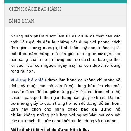
CHÍNH SÁCH BẢO HÀNH
BÌNH LUẬN
Những sản phẩm được làm từ da dù là da thật hay các
chất liệu giả da đều là những vật dụng với phong cách
đơn giản nhưng mang lại tính thẩm mỹ cao, không bị lỗi
mốt theo năm tháng, mà còn giúp cho người sử dụng trở
nên sang chảnh hơn, những món đồ da chưa bao giờ thôi
lôi cuốn với con người, ngày nay nó còn được sử dụng
rộng rãi hơn.
Ví đựng hộ chiếu
được làm bằng da không chỉ mang về
tính mỹ thuật cao mà còn là vật dụng hữu ích cho mỗi
chuyến đi xa, để lưu giữ những giấy tờ quan trọng như: hộ
chiếu - passport, thẻ ngân hàng, các giấy tờ khác. Để lưu
trữ những giấy tờ quan trọng trở nên dễ dàng, dễ tìm hơn.
Bạn hãy chọn cho mình chiếc
bao da đựng hộ
chiếu
không những phù hợp với người Việt mà còn với
các du khách đi nước ngoài bởi sự tiện dụng và đa năng.
Một số chi tiết về ví da đựng hộ chiếu: