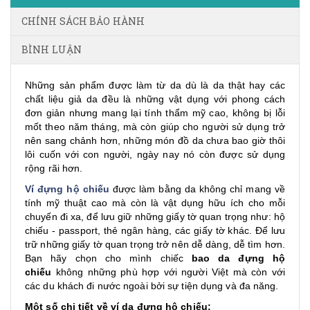
CHÍNH SÁCH BẢO HÀNH
BÌNH LUẬN
Những sản phẩm được làm từ da dù là da thật hay các
chất liệu giả da đều là những vật dụng với phong cách
đơn giản nhưng mang lại tính thẩm mỹ cao, không bị lỗi
mốt theo năm tháng, mà còn giúp cho người sử dụng trở
nên sang chảnh hơn, những món đồ da chưa bao giờ thôi
lôi cuốn với con người, ngày nay nó còn được sử dụng
rộng rãi hơn.
Ví đựng hộ chiếu
được làm bằng da không chỉ mang về
tính mỹ thuật cao mà còn là vật dụng hữu ích cho mỗi
chuyến đi xa, để lưu giữ những giấy tờ quan trọng như: hộ
chiếu - passport, thẻ ngân hàng, các giấy tờ khác. Để lưu
trữ những giấy tờ quan trọng trở nên dễ dàng, dễ tìm hơn.
Bạn hãy chọn cho mình chiếc
bao da đựng hộ
chiếu
không những phù hợp với người Việt mà còn với
các du khách đi nước ngoài bởi sự tiện dụng và đa năng.
Một số chi tiết về ví da đựng hộ chiếu: