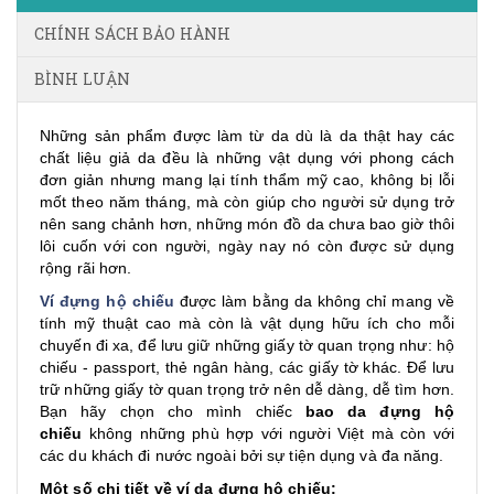
CHÍNH SÁCH BẢO HÀNH
BÌNH LUẬN
Những sản phẩm được làm từ da dù là da thật hay các
chất liệu giả da đều là những vật dụng với phong cách
đơn giản nhưng mang lại tính thẩm mỹ cao, không bị lỗi
mốt theo năm tháng, mà còn giúp cho người sử dụng trở
nên sang chảnh hơn, những món đồ da chưa bao giờ thôi
lôi cuốn với con người, ngày nay nó còn được sử dụng
rộng rãi hơn.
Ví đựng hộ chiếu
được làm bằng da không chỉ mang về
tính mỹ thuật cao mà còn là vật dụng hữu ích cho mỗi
chuyến đi xa, để lưu giữ những giấy tờ quan trọng như: hộ
chiếu - passport, thẻ ngân hàng, các giấy tờ khác. Để lưu
trữ những giấy tờ quan trọng trở nên dễ dàng, dễ tìm hơn.
Bạn hãy chọn cho mình chiếc
bao da đựng hộ
chiếu
không những phù hợp với người Việt mà còn với
các du khách đi nước ngoài bởi sự tiện dụng và đa năng.
Một số chi tiết về ví da đựng hộ chiếu: