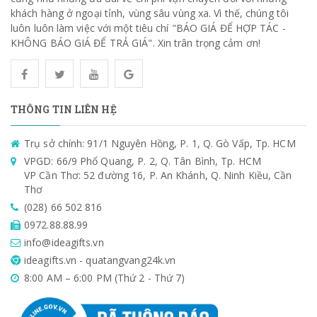
khách hàng ở ngoại tỉnh, vùng sâu vùng xa. Vì thế, chúng tôi
luôn luôn làm việc với một tiêu chí "BÁO GIÁ ĐỂ HỢP TÁC -
KHÔNG BÁO GIÁ ĐỂ TRẢ GIÁ". Xin trân trọng cảm ơn!
THÔNG TIN LIÊN HỆ
Trụ sở chính: 91/1 Nguyên Hồng, P. 1, Q. Gò Vấp, Tp. HCM
VPGD: 66/9 Phổ Quang, P. 2, Q. Tân Bình, Tp. HCM
VP Cần Thơ: 52 đường 16, P. An Khánh, Q. Ninh Kiều, Cần
Thơ
(028) 66 502 816
0972.88.88.99
info@ideagifts.vn
ideagifts.vn - quatangvang24k.vn
8:00 AM – 6:00 PM (Thứ 2 - Thứ 7)