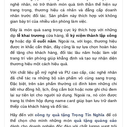
nghệ nhân, nó trở thành món quà tinh thần thể hiện sự
trang trọng, thương hiệu cá nhân và đẳng cấp doanh
nhân trước đối tác. Sản phẩm này thích hợp với không
gian bày trí của nhiều văn phòng làm việc.
Đây là món quà sang trọng cực kỳ thích hợp với những
dịp
lễ khai trương
cửa hàng, lễ
kỷ niệm thành lập công
ty
hoặc dịp lễ
cuối năm
. Ngoài ra, với logo, thương hiệu
được in khắc cẩn thận, đây cũng là sự lựa chọn hoàn hảo
để tặng cho khách hàng, đối tác lâu năm hoặc làm vật
trang trí văn phòng giúp khẳng định và tạo sự nhận diện
thương hiệu một cách hiệu quả.
Với chất liệu gỗ mỹ nghệ và PU cao cấp, các nghệ nhân
đã chế tác ra những bộ sản phẩm vô cùng sang trọng.
Đặc biệt, trên sản phẩm thường có đính kèm những chi
tiết như đồng hồ, lịch, ống cắm bút hoặc note ghi chú đem
lại sự tiện lợi cho người sử dụng. Ngoài ra, nó còn được
trang bị thêm hộp đựng name card giúp bạn lưu trữ danh
thiếp của khách hàng và đối tác.
Hãy đến với
công ty quà tặng Trọng Tín Nghĩa
để có
thể chọn cho mình những món
quà tặng quảng cáo
dành cho doanh nghiệp độc đáo với chất lượng vượt trội