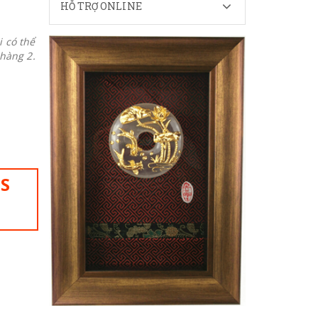
HỖ TRỢ ONLINE
 có thể
 hàng 2.
IS