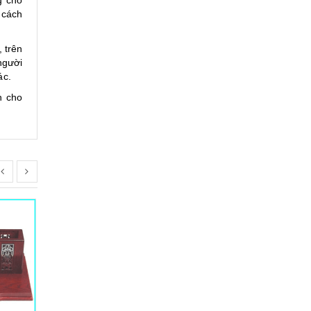
 cách
 trên
người
ác.
h cho
Bộ Để Bàn 04
Liên hệ