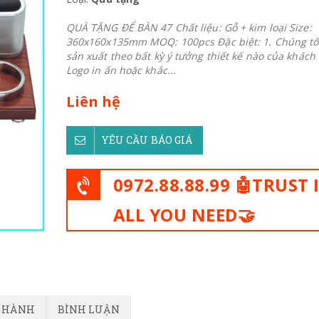
QUÀ TẶNG ĐỂ BÀN 47 Chất liệu: Gỗ + kim loại Size:
360x160x135mm MOQ: 100pcs Đặc biệt: 1. Chúng tôi
sản xuất theo bất kỳ ý tưởng thiết kế nào của khách
Logo in ấn hoặc khắc...
Liên hệ
YÊU CẦU BÁO GIÁ
0972.88.88.99 🤖TRUST 
ALL YOU NEED🤝
O HÀNH
BÌNH LUẬN