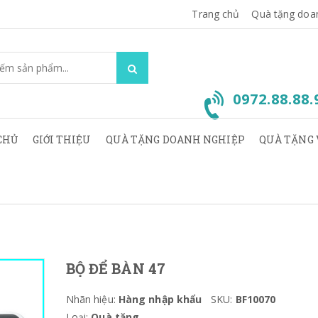
Trang chủ
Quà tặng doa
0972.88.88
CHỦ
GIỚI THIỆU
QUÀ TẶNG DOANH NGHIỆP
QUÀ TẶNG 
BỘ ĐỂ BÀN 47
Nhãn hiệu:
Hàng nhập khẩu
SKU:
BF10070
Loại:
Quà tặng