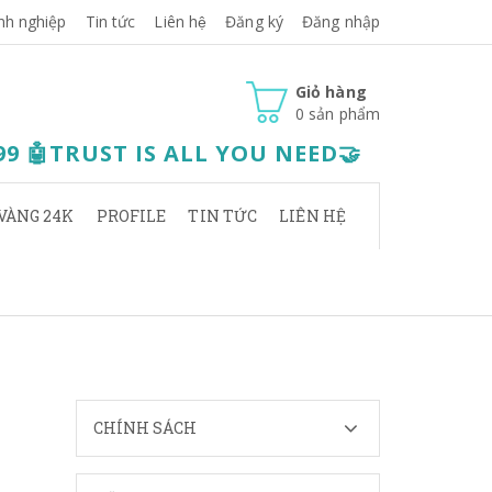
nh nghiệp
Tin tức
Liên hệ
Đăng ký
Đăng nhập
Giỏ hàng
0
sản phẩm
.99 🤖TRUST IS ALL YOU NEED🤝
VÀNG 24K
PROFILE
TIN TỨC
LIÊN HỆ
CHÍNH SÁCH