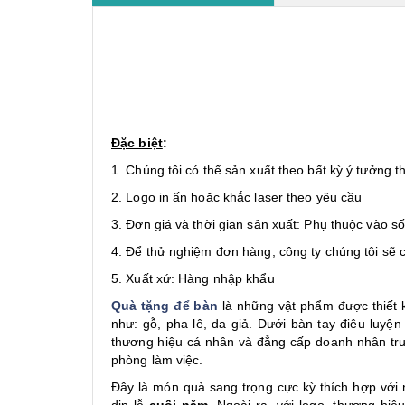
Đặc biệt
:
1. Chúng tôi có thể sản xuất theo bất kỳ ý tưởng 
2. Logo in ấn hoặc khắc laser theo yêu cầu
3. Đơn giá và thời gian sản xuất: Phụ thuộc vào s
4. Để thử nghiệm đơn hàng, công ty chúng tôi sẽ 
5. Xuất xứ: Hàng nhập khẩu
Quà tặng để bàn
là những vật phẩm được thiết k
như: gỗ, pha lê, da giả. Dưới bàn tay điêu luyện
thương hiệu cá nhân và đẳng cấp doanh nhân trướ
phòng làm việc.
Đây là món quà sang trọng cực kỳ thích hợp với
dịp lễ
cuối năm
. Ngoài ra, với logo, thương hi