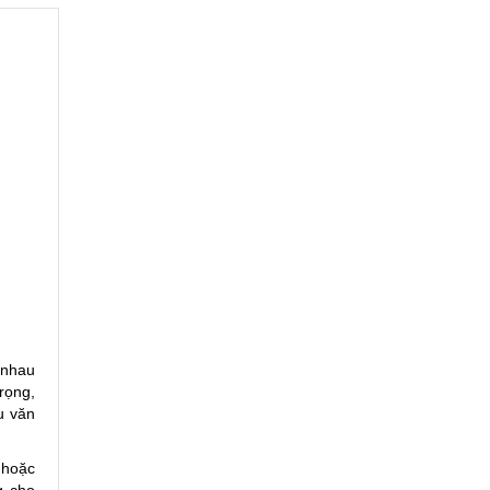
 nhau
rọng,
u văn
hoặc
g cho