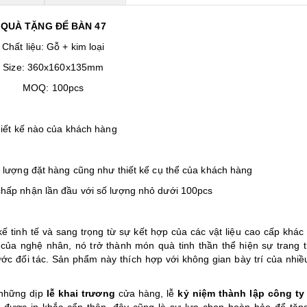
QUÀ TẶNG ĐỂ BÀN 47
Chất liệu: Gỗ + kim loại
Size: 360x160x135mm
MOQ: 100pcs
thiết kế nào của khách hàng
ố lượng đặt hàng cũng như thiết kế cụ thể của khách hàng
chấp nhận lần đầu với số lượng nhỏ dưới 100pcs
ế tinh tế và sang trọng từ sự kết hợp của các vật liệu cao cấp khác
 của nghệ nhân, nó trở thành món quà tinh thần thể hiện sự trang t
c đối tác. Sản phẩm này thích hợp với không gian bày trí của nhiề
 những dịp
lễ khai trương
cửa hàng, lễ
kỷ niệm thành lập công ty
ệu được in khắc cẩn thận, đây cũng là sự lựa chọn hoàn hảo để tặn