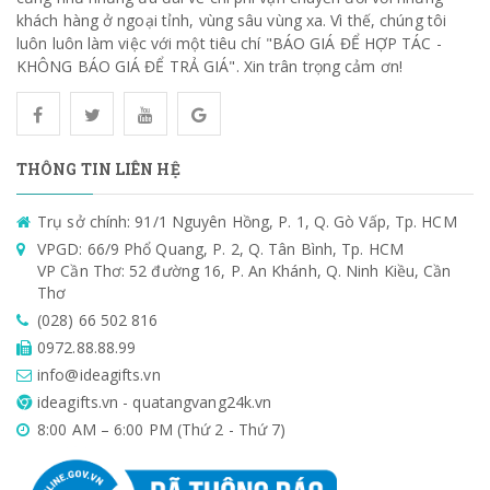
khách hàng ở ngoại tỉnh, vùng sâu vùng xa. Vì thế, chúng tôi
luôn luôn làm việc với một tiêu chí "BÁO GIÁ ĐỂ HỢP TÁC -
KHÔNG BÁO GIÁ ĐỂ TRẢ GIÁ". Xin trân trọng cảm ơn!
THÔNG TIN LIÊN HỆ
Trụ sở chính: 91/1 Nguyên Hồng, P. 1, Q. Gò Vấp, Tp. HCM
VPGD: 66/9 Phổ Quang, P. 2, Q. Tân Bình, Tp. HCM
VP Cần Thơ: 52 đường 16, P. An Khánh, Q. Ninh Kiều, Cần
Thơ
(028) 66 502 816
0972.88.88.99
info@ideagifts.vn
ideagifts.vn - quatangvang24k.vn
8:00 AM – 6:00 PM (Thứ 2 - Thứ 7)