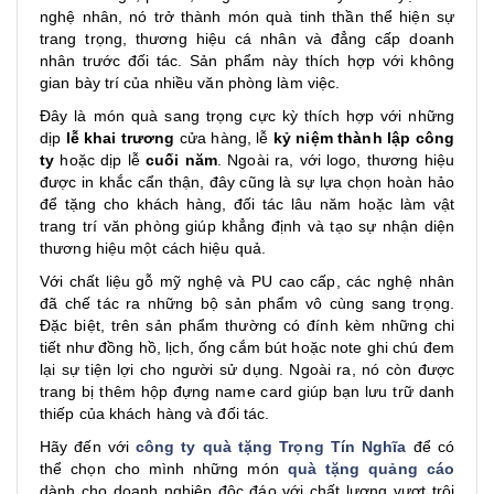
nghệ nhân, nó trở thành món quà tinh thần thể hiện sự
trang trọng, thương hiệu cá nhân và đẳng cấp doanh
nhân trước đối tác. Sản phẩm này thích hợp với không
gian bày trí của nhiều văn phòng làm việc.
Đây là món quà sang trọng cực kỳ thích hợp với những
dịp
lễ khai trương
cửa hàng, lễ
kỷ niệm thành lập công
ty
hoặc dịp lễ
cuối năm
. Ngoài ra, với logo, thương hiệu
được in khắc cẩn thận, đây cũng là sự lựa chọn hoàn hảo
để tặng cho khách hàng, đối tác lâu năm hoặc làm vật
trang trí văn phòng giúp khẳng định và tạo sự nhận diện
thương hiệu một cách hiệu quả.
Với chất liệu gỗ mỹ nghệ và PU cao cấp, các nghệ nhân
đã chế tác ra những bộ sản phẩm vô cùng sang trọng.
Đặc biệt, trên sản phẩm thường có đính kèm những chi
tiết như đồng hồ, lịch, ống cắm bút hoặc note ghi chú đem
lại sự tiện lợi cho người sử dụng. Ngoài ra, nó còn được
trang bị thêm hộp đựng name card giúp bạn lưu trữ danh
thiếp của khách hàng và đối tác.
Hãy đến với
công ty quà tặng Trọng Tín Nghĩa
để có
thể chọn cho mình những món
quà tặng quảng cáo
dành cho doanh nghiệp độc đáo với chất lượng vượt trội