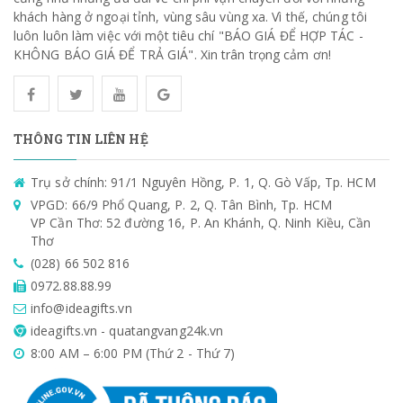
khách hàng ở ngoại tỉnh, vùng sâu vùng xa. Vì thế, chúng tôi
luôn luôn làm việc với một tiêu chí "BÁO GIÁ ĐỂ HỢP TÁC -
KHÔNG BÁO GIÁ ĐỂ TRẢ GIÁ". Xin trân trọng cảm ơn!
THÔNG TIN LIÊN HỆ
Trụ sở chính: 91/1 Nguyên Hồng, P. 1, Q. Gò Vấp, Tp. HCM
VPGD: 66/9 Phổ Quang, P. 2, Q. Tân Bình, Tp. HCM
VP Cần Thơ: 52 đường 16, P. An Khánh, Q. Ninh Kiều, Cần
Thơ
(028) 66 502 816
0972.88.88.99
info@ideagifts.vn
ideagifts.vn - quatangvang24k.vn
8:00 AM – 6:00 PM (Thứ 2 - Thứ 7)