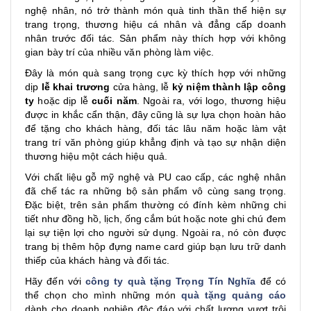
nghệ nhân, nó trở thành món quà tinh thần thể hiện sự
trang trọng, thương hiệu cá nhân và đẳng cấp doanh
nhân trước đối tác. Sản phẩm này thích hợp với không
gian bày trí của nhiều văn phòng làm việc.
Đây là món quà sang trọng cực kỳ thích hợp với những
dịp
lễ khai trương
cửa hàng, lễ
kỷ niệm thành lập công
ty
hoặc dịp lễ
cuối năm
. Ngoài ra, với logo, thương hiệu
được in khắc cẩn thận, đây cũng là sự lựa chọn hoàn hảo
để tặng cho khách hàng, đối tác lâu năm hoặc làm vật
trang trí văn phòng giúp khẳng định và tạo sự nhận diện
thương hiệu một cách hiệu quả.
Với chất liệu gỗ mỹ nghệ và PU cao cấp, các nghệ nhân
đã chế tác ra những bộ sản phẩm vô cùng sang trọng.
Đặc biệt, trên sản phẩm thường có đính kèm những chi
tiết như đồng hồ, lịch, ống cắm bút hoặc note ghi chú đem
lại sự tiện lợi cho người sử dụng. Ngoài ra, nó còn được
trang bị thêm hộp đựng name card giúp bạn lưu trữ danh
thiếp của khách hàng và đối tác.
Hãy đến với
công ty quà tặng Trọng Tín Nghĩa
để có
thể chọn cho mình những món
quà tặng quảng cáo
dành cho doanh nghiệp độc đáo với chất lượng vượt trội