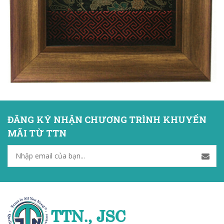
ĐĂNG KÝ NHẬN CHƯƠNG TRÌNH KHUYẾN
MÃI TỪ TTN