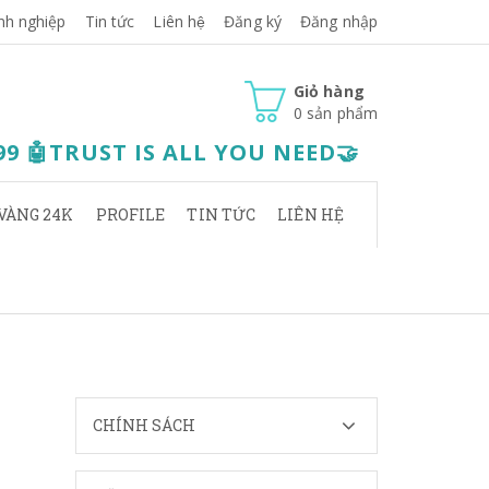
nh nghiệp
Tin tức
Liên hệ
Đăng ký
Đăng nhập
Giỏ hàng
0
sản phẩm
.99 🤖TRUST IS ALL YOU NEED🤝
VÀNG 24K
PROFILE
TIN TỨC
LIÊN HỆ
CHÍNH SÁCH