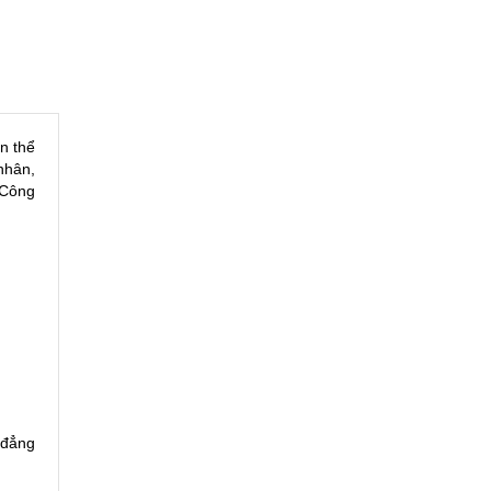
n thể
nhân,
 Công
 đẳng