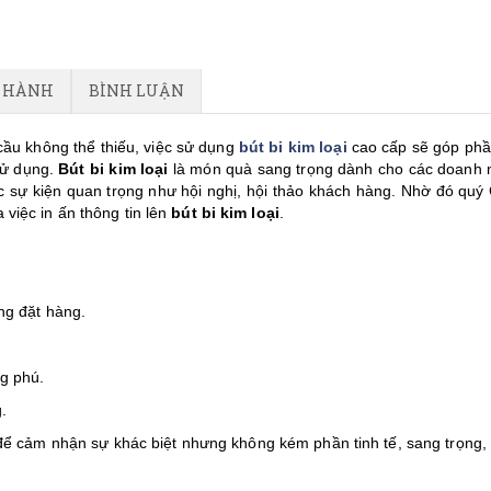
O HÀNH
BÌNH LUẬN
 cầu không thể thiếu, việc sử dụng
bút bi kim loại
cao cấp sẽ góp phầ
sử dụng.
Bút bi kim loại
là món quà sang trọng dành cho các doanh 
c sự kiện quan trọng như hội nghị, hội thảo khách hàng. Nhờ đó quý
việc in ấn thông tin lên
bút bi kim loại
.
ng đặt hàng.
g phú.
.
ể cảm nhận sự khác biệt nhưng không kém phần tinh tế, sang trọng,