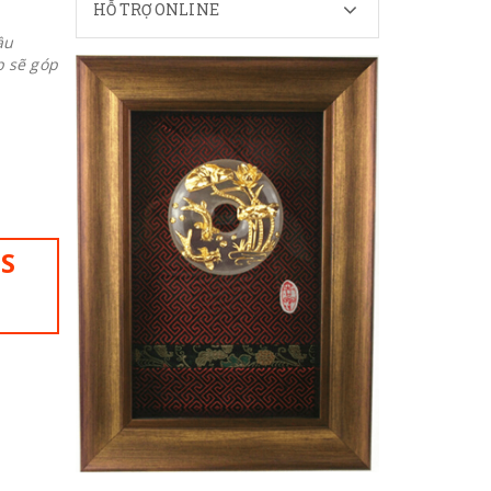
HỖ TRỢ ONLINE
ầu
p sẽ góp
IS