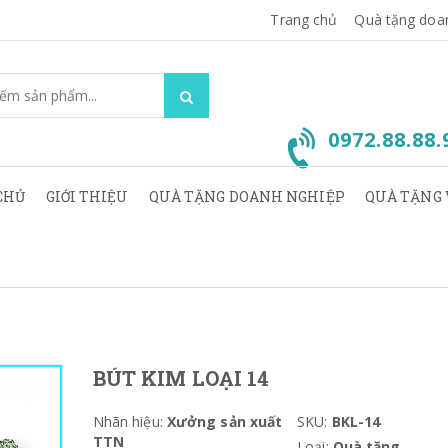
Trang chủ
Quà tặng doa
0972.88.88
CHỦ
GIỚI THIỆU
QUÀ TẶNG DOANH NGHIỆP
QUÀ TẶNG 
BÚT KIM LOẠI 14
Nhãn hiệu:
Xưởng sản xuất
SKU:
BKL-14
TTN
Loại:
Quà tặng