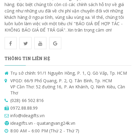
hàng. Đặc biệt chúng tôi còn có các chính sách hỗ trợ về giá
cũng như những ưu đãi về chi phí vận chuyển đối với những
khách hàng ở ngoại tỉnh, vùng sâu vùng xa. Vì thế, chúng tôi
luôn luôn làm việc với một tiêu chí "BÁO GIÁ ĐỂ HỢP TÁC -
KHÔNG BÁO GIÁ ĐỂ TRẢ GIÁ". Xin trân trọng cảm ơn!
THÔNG TIN LIÊN HỆ
Trụ sở chính: 91/1 Nguyên Hồng, P. 1, Q. Gò Vấp, Tp. HCM
VPGD: 66/9 Phổ Quang, P. 2, Q. Tân Bình, Tp. HCM
VP Cần Thơ: 52 đường 16, P. An Khánh, Q. Ninh Kiều, Cần
Thơ
(028) 66 502 816
0972.88.88.99
info@ideagifts.vn
ideagifts.vn - quatangvang24k.vn
8:00 AM – 6:00 PM (Thứ 2 - Thứ 7)