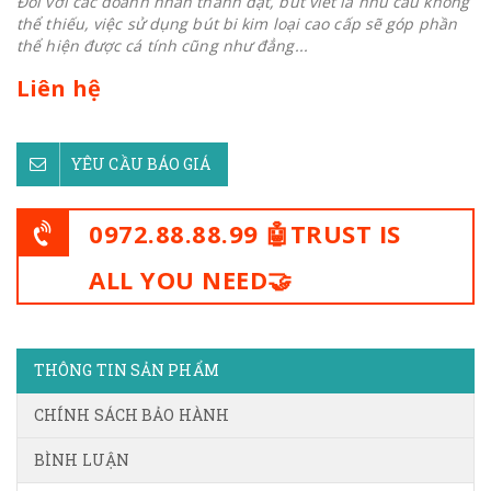
Đối với các doanh nhân thành đạt, bút viết là nhu cầu không
thể thiếu, việc sử dụng bút bi kim loại cao cấp sẽ góp phần
thể hiện được cá tính cũng như đẳng...
Liên hệ
YÊU CẦU BÁO GIÁ
0972.88.88.99 🤖TRUST IS
ALL YOU NEED🤝
THÔNG TIN SẢN PHẨM
CHÍNH SÁCH BẢO HÀNH
BÌNH LUẬN