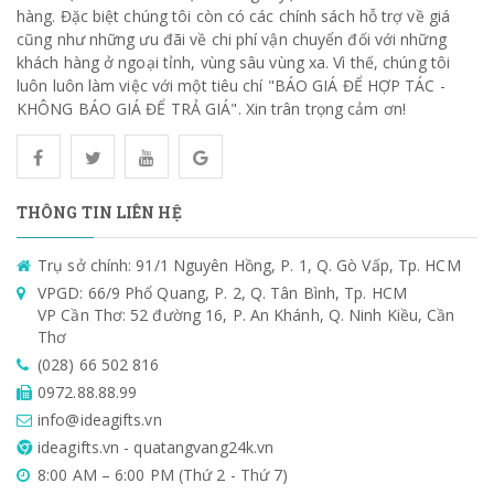
hàng. Đặc biệt chúng tôi còn có các chính sách hỗ trợ về giá
cũng như những ưu đãi về chi phí vận chuyển đối với những
khách hàng ở ngoại tỉnh, vùng sâu vùng xa. Vì thế, chúng tôi
luôn luôn làm việc với một tiêu chí "BÁO GIÁ ĐỂ HỢP TÁC -
KHÔNG BÁO GIÁ ĐỂ TRẢ GIÁ". Xin trân trọng cảm ơn!
THÔNG TIN LIÊN HỆ
Trụ sở chính: 91/1 Nguyên Hồng, P. 1, Q. Gò Vấp, Tp. HCM
VPGD: 66/9 Phổ Quang, P. 2, Q. Tân Bình, Tp. HCM
VP Cần Thơ: 52 đường 16, P. An Khánh, Q. Ninh Kiều, Cần
Thơ
(028) 66 502 816
0972.88.88.99
info@ideagifts.vn
ideagifts.vn - quatangvang24k.vn
8:00 AM – 6:00 PM (Thứ 2 - Thứ 7)