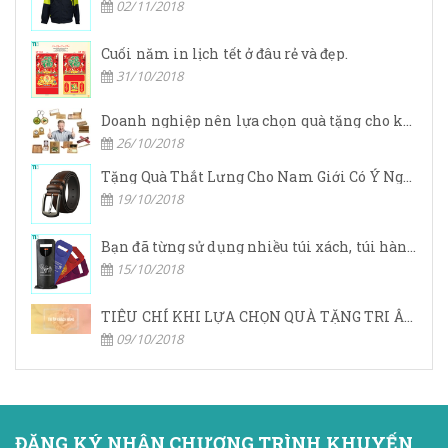
02/11/2018
Cuối năm in lịch tết ở đâu rẻ và đẹp.
31/10/2018
Doanh nghiệp nên lựa chọn quà tặng cho khách hàng ở đâu?
26/10/2018
Tặng Quà Thắt Lưng Cho Nam Giới Có Ý Nghĩa Gì
19/10/2018
Bạn đã từng sử dụng nhiều túi xách, túi hàng hiệu,… nhưng bạn đã bao giờ nghe đến túi vải không dệt chưa?
15/10/2018
TIÊU CHÍ KHI LỰA CHỌN QUÀ TẶNG TRI ÂN KHÁCH HÀNG
09/10/2018
ĐĂNG KÝ NHẬN CHƯƠNG TRÌNH KHUYẾN