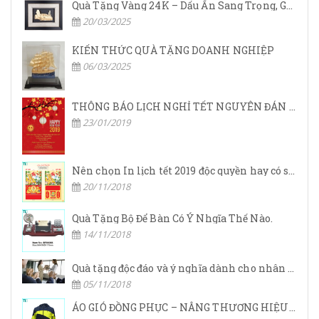
Quà Tặng Vàng 24K – Dấu Ấn Sang Trọng, Giá Trị Vĩnh Cửu
20/03/2025
KIẾN THỨC QUÀ TẶNG DOANH NGHIỆP
06/03/2025
THÔNG BÁO LỊCH NGHỈ TẾT NGUYÊN ĐÁN 2019
23/01/2019
Nên chọn In lịch tết 2019 độc quyền hay có sẵn?
20/11/2018
Quà Tặng Bộ Để Bàn Có Ý Nhgĩa Thế Nào.
14/11/2018
Quà tặng độc đáo và ý nghĩa dành cho nhân viên dịp tết.
05/11/2018
ÁO GIÓ ĐỒNG PHỤC – NÂNG THƯƠNG HIỆU DOANH NGHIỆP LÊN TẦM CAO MỚI