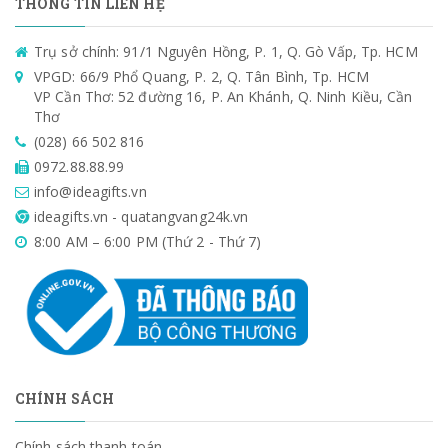
THÔNG TIN LIÊN HỆ
Trụ sở chính: 91/1 Nguyên Hồng, P. 1, Q. Gò Vấp, Tp. HCM
VPGD: 66/9 Phổ Quang, P. 2, Q. Tân Bình, Tp. HCM
VP Cần Thơ: 52 đường 16, P. An Khánh, Q. Ninh Kiều, Cần
Thơ
(028) 66 502 816
0972.88.88.99
info@ideagifts.vn
ideagifts.vn - quatangvang24k.vn
8:00 AM – 6:00 PM (Thứ 2 - Thứ 7)
CHÍNH SÁCH
Chính sách thanh toán