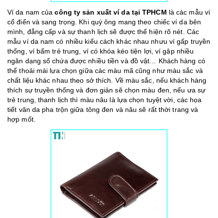
Ví da nam của
công ty sản xuất ví da tại TPHCM
là các mẫu ví
cổ điển và sang trọng. Khi quý ông mang theo chiếc ví da bên
mình, đẳng cấp và sự thanh lịch sẽ được thể hiện rõ nét. Các
mẫu ví da nam có nhiều kiểu cách khác nhau nhưu ví gấp truyền
thống, ví bấm trẻ trung, ví có khóa kéo tiện lợi, ví gập nhiều
ngăn dạng sổ chứa được nhiều tiền và đồ vật… Khách hàng có
thể thoải mái lựa chọn giữa các màu mã cũng như màu sắc và
chất liệu khác nhau theo sở thích. Về màu sắc, nếu khách hàng
thích sự truyền thống và đơn giản sẽ chọn màu đen, nếu ưa sự
trẻ trung, thanh lịch thì màu nâu là lựa chọn tuyệt vời, các họa
tiết vân da pha trộn giữa tông đen và nâu sẽ rất thời trang và
hợp mốt.