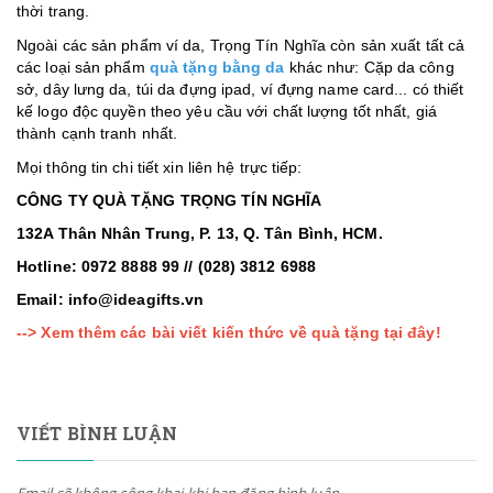
thời trang.
Ngoài các sản phẩm ví da, Trọng Tín Nghĩa còn sản xuất tất cả
các loại sản phẩm
quà tặng bằng da
khác như: Cặp da công
sở, dây lưng da, túi da đựng ipad, ví đựng name card... có thiết
kế logo độc quyền theo yêu cầu với chất lượng tốt nhất, giá
thành cạnh tranh nhất.
Mọi thông tin chi tiết xin liên hệ trực tiếp:
CÔNG TY QUÀ TẶNG
TRỌNG TÍN NGHĨA
132A Thân Nhân Trung, P. 13, Q. Tân Bình, HCM.
Hotline: 0972 8888 99 // (028) 3812 6988
Email: info@ideagifts.vn
--> Xem thêm các bài viết kiến thức về quà tặng tại đây!
VIẾT BÌNH LUẬN
Email sẽ không công khai khi bạn đăng bình luận