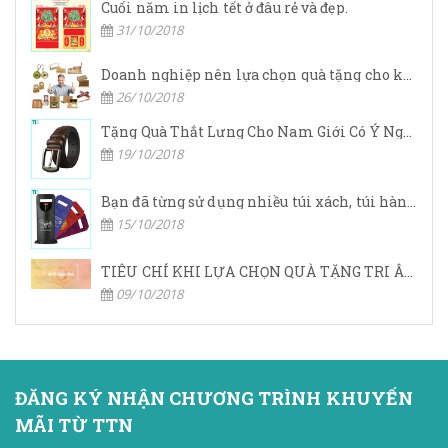
Cuối năm in lịch tết ở đâu rẻ và đẹp.
31/10/2018
Doanh nghiệp nên lựa chọn quà tặng cho khách hàng ở đâu?
26/10/2018
Tặng Quà Thắt Lưng Cho Nam Giới Có Ý Nghĩa Gì
19/10/2018
Bạn đã từng sử dụng nhiều túi xách, túi hàng hiệu,… nhưng bạn đã bao giờ nghe đến túi vải không dệt chưa?
15/10/2018
TIÊU CHÍ KHI LỰA CHỌN QUÀ TẶNG TRI ÂN KHÁCH HÀNG
09/10/2018
ĐĂNG KÝ NHẬN CHƯƠNG TRÌNH KHUYẾN
MÃI TỪ TTN