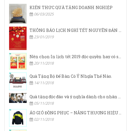
KIẾN THỨC QUÀ TẶNG DOANH NGHIỆP
06/03/2025
THÔNG BÁO LỊCH NGHỈ TẾT NGUYÊN ĐÁN 2019
23/01/2019
Nên chọn In lịch tết 2019 độc quyền hay có sẵn?
20/11/2018
Quà Tặng Bộ Để Bàn Có Ý Nhgĩa Thế Nào.
14/11/2018
Quà tặng độc đáo và ý nghĩa dành cho nhân viên dịp tết.
05/11/2018
ÁO GIÓ ĐỒNG PHỤC – NÂNG THƯƠNG HIỆU DOANH NGHIỆP LÊN TẦM CAO MỚI
02/11/2018