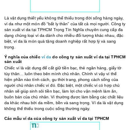
Là vật dụng thiết yếu không thể thiếu trong đời sống hàng ngày,
ví da như một món đồ “bất ly thân” của tất cả mọi người. Công ty
sản xuất ví da tại TPHCM Trọng Tín Nghĩa chuyên cung cấp đa
dạng chủng loại ví da dành cho nhiều đối tượng khác nhau, đặc
biệt, ví da là món quà tặng doanh nghiệp rất hợp lý và sang
trọng.
Ý nghĩa của chiếc
ví da
do công ty sản xuất ví da tại TPHCM
sản xuất
Chiếc ví là vật dụng để cất giữ tiền bạc, thẻ ngân hàng, giấy tờ
tùy thân… luôn theo bên mình chủ nhân. Chính vì vậy ví thể
hiện phần nào tính cách, gu thời trang, phong cách sống của
người chủ nhân chiếc ví đó. Đặc biệt, một chiếc ví có hợp chủ
nhân sẽ giúp sinh sôi tiền bạc, làm lợi cho vận mệnh làm ăn,
buôn bán của chủ nhân. Ví thường được làm bằng các chất liệu
da khác nhau bởi da mềm, bền và sang trọng. Ví da là vật dụng
không thể thiếu trong cuộc sống thường ngày.
Các mẫu ví da của công ty sản xuất ví da tại TPHCM