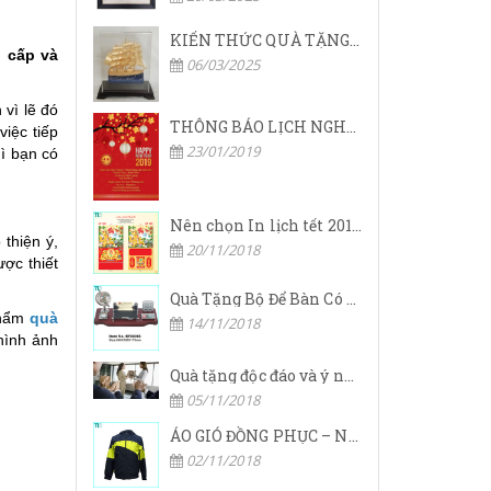
KIẾN THỨC QUÀ TẶNG DOANH NGHIỆP
 cấp và
06/03/2025
 vì lẽ đó
THÔNG BÁO LỊCH NGHỈ TẾT NGUYÊN ĐÁN 2019
iệc tiếp
23/01/2019
ì bạn có
Nên chọn In lịch tết 2019 độc quyền hay có sẵn?
thiện ý,
20/11/2018
ược thiết
Quà Tặng Bộ Để Bàn Có Ý Nhgĩa Thế Nào.
phẩm
quà
14/11/2018
hình ảnh
Quà tặng độc đáo và ý nghĩa dành cho nhân viên dịp tết.
05/11/2018
ÁO GIÓ ĐỒNG PHỤC – NÂNG THƯƠNG HIỆU DOANH NGHIỆP LÊN TẦM CAO MỚI
02/11/2018