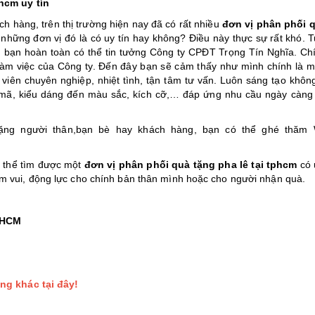
hcm uy tín
 hàng, trên thị trường hiện nay đã có rất nhiều
đơn vị phân phối 
 những đơn vị đó là có uy tín hay không? Điều này thực sự rất khó. 
hì bạn hoàn toàn có thể tin tưởng Công ty CPĐT Trọng Tín Nghĩa. Ch
làm việc của Công ty. Đến đây bạn sẽ cảm thấy như mình chính là m
n viên chuyên nghiệp, nhiệt tình, tận tâm tư vấn. Luôn sáng tạo khô
mã, kiểu dáng đến màu sắc, kích cỡ,… đáp ứng nhu cầu ngày càng
ng người thân,bạn bè hay khách hàng, bạn có thể ghé thăm W
ó thể tìm được một
đơn vị phân phối quà tặng pha lê tại tphcm
có 
 vui, động lực cho chính bản thân mình hoặc cho người nhận quà.
 HCM
ng khác tại đây!