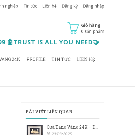
nh nghiệp
Tin tức
Liên hệ
Đăng ký
Đăng nhập
Giỏ hàng
0
sản phẩm
.99 🤖TRUST IS ALL YOU NEED🤝
VÀNG 24K
PROFILE
TIN TỨC
LIÊN HỆ
BÀI VIẾT LIÊN QUAN
Quà Tặng Vàng 24K – Dấu Ấn Sang Trọng, Giá Trị Vĩnh Cửu
20/03/2025