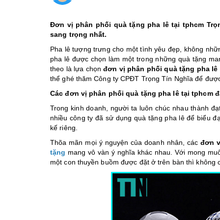
Đơn vị phân phối quà tặng pha lê tại tphcm T
sang trọng nhất.
Pha lê tượng trưng cho một tình yêu đẹp, không nhữn
pha lê được chọn làm một trong những quà tặng mang
theo là lựa chọn
đơn vị phân phối quà tặng pha lê 
thể ghé thăm Công ty CPĐT Trọng Tín Nghĩa để được
Các đơn vị phân phối quà tặng pha lê tại tphcm 
Trong kinh doanh, người ta luôn chúc nhau thành đạt
nhiều công ty đã sử dụng quà tặng pha lê để biểu đạ
kế riêng.
Thõa mãn mọi ý nguyện của doanh nhân, các
đơn v
tặng
mang vô vàn ý nghĩa khác nhau. Với mong muốn
một con thuyền buồm được đặt ở trên bàn thì không c