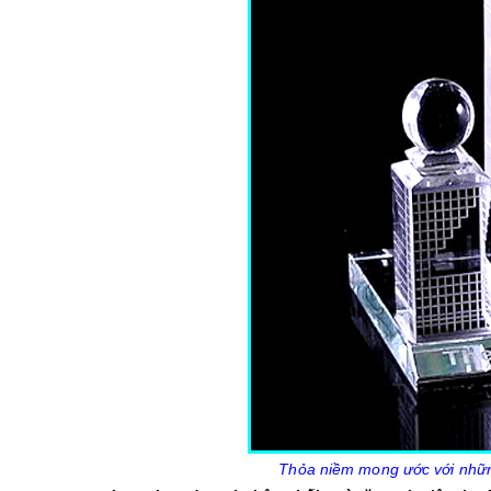
Thỏa niềm mong ước với nhữn