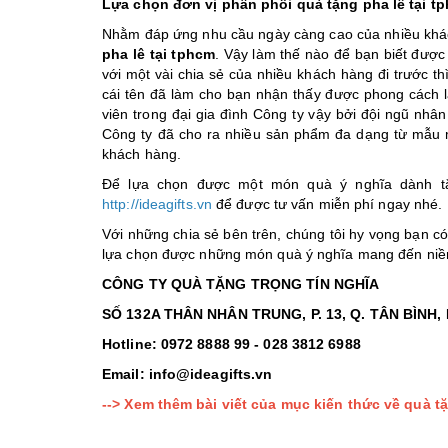
Lựa chọn đơn vị phân phối quà tặng pha lê tại tp
Nhằm đáp ứng nhu cầu ngày càng cao của nhiều khách
pha lê tại tphcm
. Vậy làm thế nào để bạn biết được
với một vài chia sẻ của nhiều khách hàng đi trước t
cái tên đã làm cho bạn nhận thấy được phong cách 
viên trong đại gia đình Công ty vậy bởi đội ngũ nhâ
Công ty đã cho ra nhiều sản phẩm đa dạng từ mẫu 
khách hàng.
Để lựa chọn được một món quà ý nghĩa dành tặ
http://ideagifts.vn
để được tư vấn miễn phí ngay nhé.
Với những chia sẻ bên trên, chúng tôi hy vọng bạn c
lựa chọn được những món quà ý nghĩa mang đến niềm
CÔNG TY QUÀ TẶNG TRỌNG TÍN NGHĨA
SỐ 132A THÂN NHÂN TRUNG, P. 13, Q. TÂN BÌNH,
Hotline: 0972 8888 99 - 028 3812 6988
Email: info@ideagifts.vn
--> Xem thêm bài viết của mục kiến thức về quà tặ