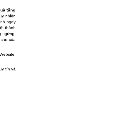
quà tặng
Tuy nhiên
ính ngay
ột thành
ng ngừng,
 cao của
ebsite:
uy tín và