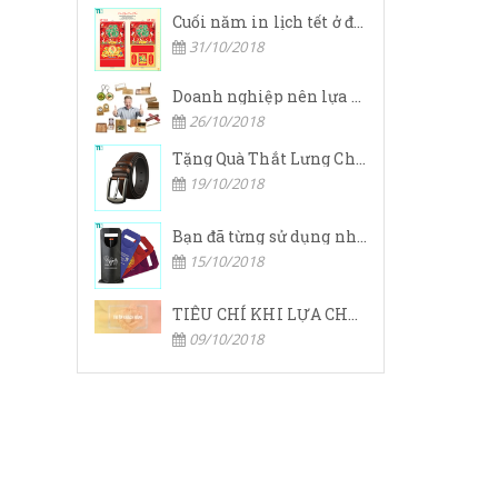
Cuối năm in lịch tết ở đâu rẻ và đẹp.
31/10/2018
Doanh nghiệp nên lựa chọn quà tặng cho khách hàng ở đâu?
26/10/2018
Tặng Quà Thắt Lưng Cho Nam Giới Có Ý Nghĩa Gì
19/10/2018
Bạn đã từng sử dụng nhiều túi xách, túi hàng hiệu,… nhưng bạn đã bao giờ nghe đến túi vải không dệt chưa?
15/10/2018
TIÊU CHÍ KHI LỰA CHỌN QUÀ TẶNG TRI ÂN KHÁCH HÀNG
09/10/2018