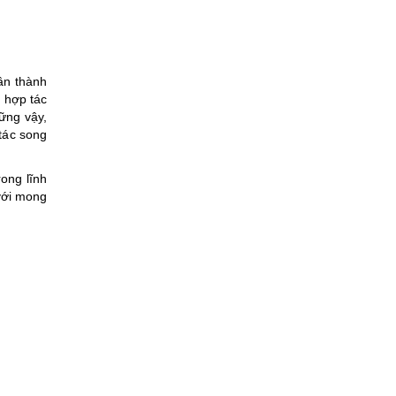
ân thành
 hợp tác
ững vậy,
tác song
ong lĩnh
với mong