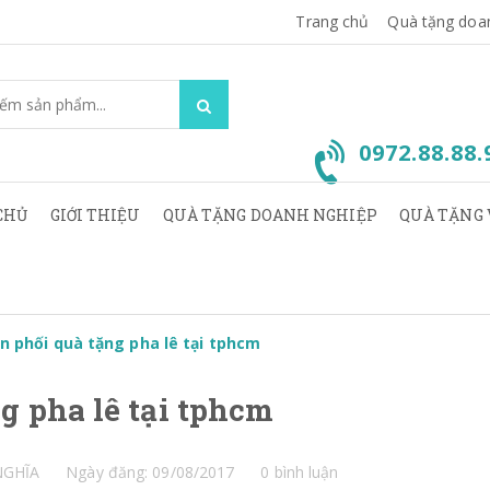
Trang chủ
Quà tặng doa
0972.88.88
CHỦ
GIỚI THIỆU
QUÀ TẶNG DOANH NGHIỆP
QUÀ TẶNG 
n phối quà tặng pha lê tại tphcm
g pha lê tại tphcm
NGHĨA
Ngày đăng: 09/08/2017
0 bình luận