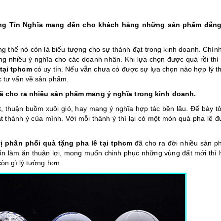
rọng Tín Nghĩa mang đến cho khách hàng những sản phẩm đẳng
g thế nó còn là biểu tượng cho sự thành đạt trong kinh doanh. Chính
 nhiều ý nghĩa cho các doanh nhân. Khi lựa chọn được quà rồi thì v
tại tphcm
có uy tín. Nếu vẫn chưa có được sự lựa chọn nào hợp lý th
 tư vấn về sản phẩm.
đã cho ra nhiều sản phẩm mang ý nghĩa trong kinh doanh.
, thuận buồm xuôi gió, hay mang ý nghĩa hợp tác bền lâu. Để bày tỏ 
t thành ý của mình. Với mỗi thành ý thì lại có một món quà pha lê đ
ị phân phối quà tặng pha lê tại tphcm
đã cho ra đời nhiều sản 
 làm ăn thuận lợi, mong muốn chinh phục những vùng đất mới thì 
òn gì lý tưởng hơn.