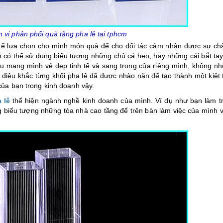
 vị phân phối quà tặng pha lê tại tphcm
thể lựa chọn cho mình món quà để cho đối tác cảm nhận được sự ch
n có thể sử dụng biểu tượng những chủ cá heo, hay những cái bắt tay
ều mang mình vẻ đẹp tinh tế và sang trọng của riêng mình, không nh
điêu khắc từng khối pha lê đã được nhào nặn để tạo thành một kiệt 
của bạn trong kinh doanh vậy.
 lê
thể hiện ngành nghề kinh doanh của mình. Ví dụ như bạn làm tr
g biểu tượng những tòa nhà cao tầng để trên bàn làm việc của mình 