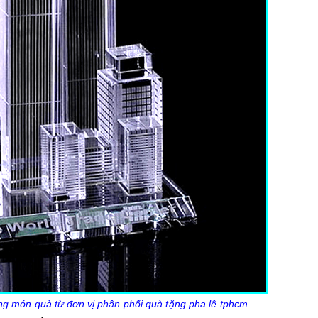
g món quà từ đơn vị phân phối quà tặng pha lê tphcm