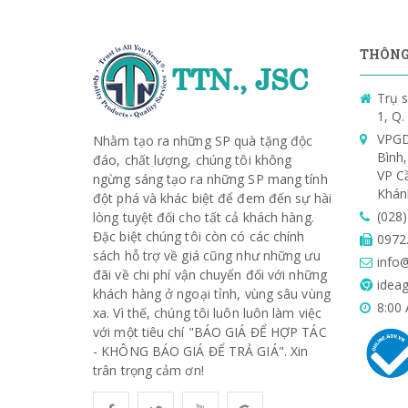
THÔNG 
Trụ s
1, Q
VPGD
Nhằm tạo ra những SP quà tặng độc
Bình
đáo, chất lượng, chúng tôi không
VP C
ngừng sáng tạo ra những SP mang tính
Khán
đột phá và khác biệt để đem đến sự hài
(028
lòng tuyệt đối cho tất cả khách hàng.
Đặc biệt chúng tôi còn có các chính
0972
sách hỗ trợ về giá cũng như những ưu
info@
đãi về chi phí vận chuyển đối với những
ideag
khách hàng ở ngoại tỉnh, vùng sâu vùng
8:00 
xa. Vì thế, chúng tôi luôn luôn làm việc
với một tiêu chí "BÁO GIÁ ĐỂ HỢP TÁC
- KHÔNG BÁO GIÁ ĐỂ TRẢ GIÁ". Xin
trân trọng cảm ơn!