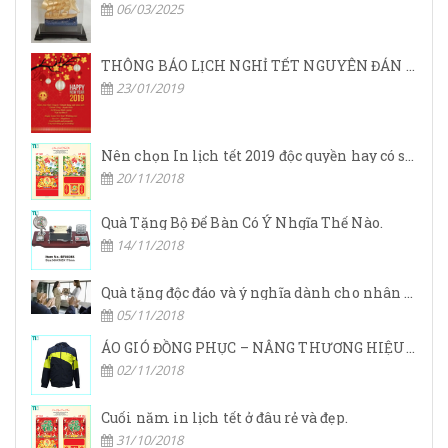
06/03/2025
THÔNG BÁO LỊCH NGHỈ TẾT NGUYÊN ĐÁN 2019
23/01/2019
Nên chọn In lịch tết 2019 độc quyền hay có sẵn?
20/11/2018
Quà Tặng Bộ Để Bàn Có Ý Nhgĩa Thế Nào.
14/11/2018
Quà tặng độc đáo và ý nghĩa dành cho nhân viên dịp tết.
05/11/2018
ÁO GIÓ ĐỒNG PHỤC – NÂNG THƯƠNG HIỆU DOANH NGHIỆP LÊN TẦM CAO MỚI
02/11/2018
Cuối năm in lịch tết ở đâu rẻ và đẹp.
31/10/2018