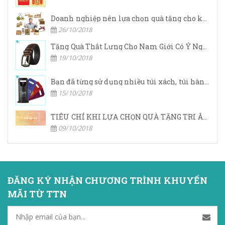
Doanh nghiệp nên lựa chọn quà tặng cho khách hàng ở đâu?
26/10/2018
Tặng Quà Thắt Lưng Cho Nam Giới Có Ý Nghĩa Gì
19/10/2018
Bạn đã từng sử dụng nhiều túi xách, túi hàng hiệu,… nhưng bạn đã bao giờ nghe đến túi vải không dệt chưa?
15/10/2018
TIÊU CHÍ KHI LỰA CHỌN QUÀ TẶNG TRI ÂN KHÁCH HÀNG
09/10/2018
ĐĂNG KÝ NHẬN CHƯƠNG TRÌNH KHUYẾN
MÃI TỪ TTN