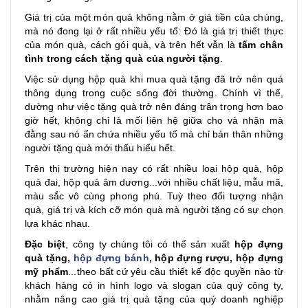
Giá trị của một món quà không nằm ở giá tiền của chúng,
mà nó đong lại ở rất nhiều yếu tố: Đó là giá trị thiết thực
của món quà, cách gói quà, và trên hết vẫn là
tấm chân
tình trong cách tặng quà của người tặng
.
Việc sử dụng hộp quà khi mua quà tặng đã trở nên quá
thông dụng trong cuộc sống đời thường. Chính vì thế,
dường như việc tặng quà trở nên đáng trân trọng hơn bao
giờ hết, không chỉ là mối liên hệ giữa cho và nhận mà
đằng sau nó ẩn chứa nhiều yếu tố mà chỉ bản thân những
người tặng quà mới thấu hiểu hết.
Trên thị trường hiện nay có rất nhiều loại hộp quà, hộp
quà đai, hộp quà âm dương...với nhiều chất liệu, mẫu mã,
màu sắc vô cùng phong phú. Tuỳ theo đối tượng nhận
quà, giá trị và kích cỡ món quà mà người tặng có sự chọn
lựa khác nhau.
Đặc biệt
, công ty chúng tôi có thể sản xuất
hộp đựng
quà tặng,
hộp đựng bánh
, hộp đựng rượu, hộp đựng
mỹ phẩm
...theo bất cứ yêu cầu thiết kế độc quyền nào từ
khách hàng có in hình logo và slogan của quý công ty,
nhằm nâng cao giá trị quà tặng của quý doanh nghiệp