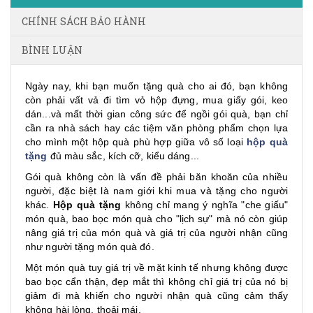
CHÍNH SÁCH BẢO HÀNH
BÌNH LUẬN
Ngày nay, khi bạn muốn tặng quà cho ai đó, bạn không
còn phải vất vả đi tìm vỏ hộp đựng, mua giấy gói, keo
dán...và mất thời gian công sức để ngồi gói quà, bạn chỉ
cần ra nhà sách hay các tiệm văn phòng phẩm chọn lựa
cho mình một hộp quà phù hợp giữa vô số loại
hộp quà
tặng
đủ màu sắc, kích cỡ, kiểu dáng...
Gói quà không còn là vấn đề phải băn khoăn của nhiều
người, đặc biệt là nam giới khi mua và tặng cho người
khác.
Hộp quà tặng
không chỉ mang ý nghĩa "che giấu"
món quà, bao bọc món quà cho "lịch sự" mà nó còn giúp
nâng giá trị của món quà và giá trị của người nhận cũng
như người tặng món quà đó.
Một món quà tuy giá trị về mặt kinh tế nhưng không được
bao bọc cẩn thận, đẹp mắt thì không chỉ giá trị của nó bị
giảm đi mà khiến cho người nhận quà cũng cảm thấy
không hài lòng, thoải mái.