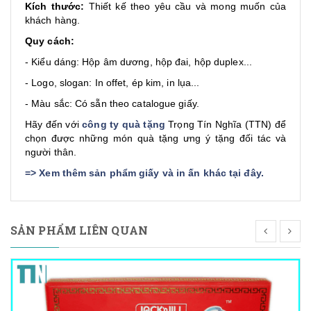
Kích thước:
Thiết kế theo yêu cầu và mong muốn của
khách hàng.
Quy cách:
- Kiểu dáng: Hộp âm dương, hộp đai, hộp duplex...
- Logo, slogan: In offet, ép kim, in lụa...
- Màu sắc: Có sẵn theo catalogue giấy.
Hãy đến với
công ty quà tặng
Trọng Tín Nghĩa (TTN) để
chọn được những món quà tặng ưng ý tặng đối tác và
người thân.
=>
Xem thêm sản phẩm giấy và in ấn khác tại đây
.
SẢN PHẨM LIÊN QUAN