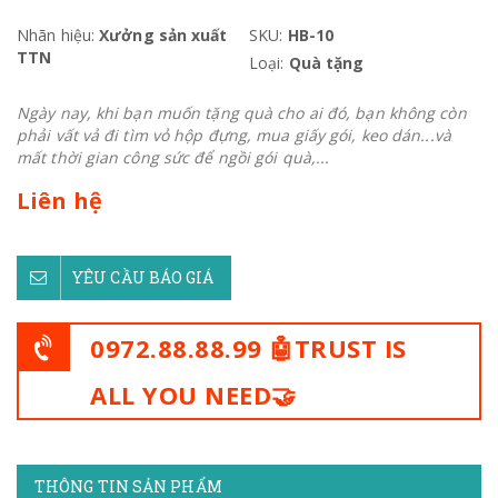
Nhãn hiệu:
Xưởng sản xuất
SKU:
HB-10
TTN
Loại:
Quà tặng
Ngày nay, khi bạn muốn tặng quà cho ai đó, bạn không còn
phải vất vả đi tìm vỏ hộp đựng, mua giấy gói, keo dán...và
mất thời gian công sức để ngồi gói quà,...
Liên hệ
YÊU CẦU BÁO GIÁ
0972.88.88.99 🤖TRUST IS
ALL YOU NEED🤝
THÔNG TIN SẢN PHẨM