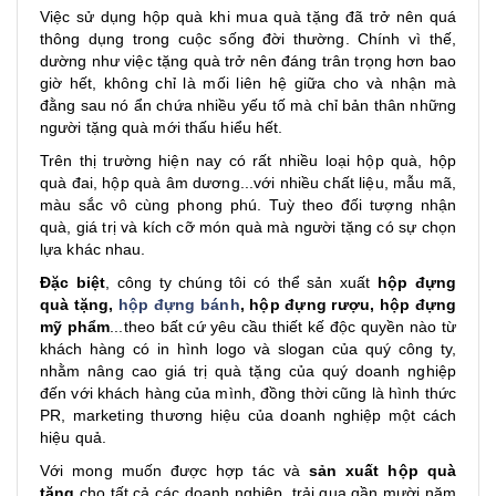
Việc sử dụng hộp quà khi mua quà tặng đã trở nên quá
thông dụng trong cuộc sống đời thường. Chính vì thế,
dường như việc tặng quà trở nên đáng trân trọng hơn bao
giờ hết, không chỉ là mối liên hệ giữa cho và nhận mà
đằng sau nó ẩn chứa nhiều yếu tố mà chỉ bản thân những
người tặng quà mới thấu hiểu hết.
Trên thị trường hiện nay có rất nhiều loại hộp quà, hộp
quà đai, hộp quà âm dương...với nhiều chất liệu, mẫu mã,
màu sắc vô cùng phong phú. Tuỳ theo đối tượng nhận
quà, giá trị và kích cỡ món quà mà người tặng có sự chọn
lựa khác nhau.
Đặc biệt
, công ty chúng tôi có thể sản xuất
hộp đựng
quà tặng,
hộp đựng bánh
, hộp đựng rượu, hộp đựng
mỹ phẩm
...theo bất cứ yêu cầu thiết kế độc quyền nào từ
khách hàng có in hình logo và slogan của quý công ty,
nhằm nâng cao giá trị quà tặng của quý doanh nghiệp
đến với khách hàng của mình, đồng thời cũng là hình thức
PR, marketing thương hiệu của doanh nghiệp một cách
hiệu quả.
Với mong muốn được hợp tác và
sản xuất hộp quà
tặng
cho tất cả các doanh nghiệp, trải qua gần mười năm