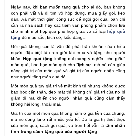
Ngày nay, khi bạn muốn tặng quà cho ai đó, bạn không
còn phải vất vả đi tìm vỏ hộp đựng, mua giấy gói, keo
dán...và mất thời gian công sức để ngồi gói quà, bạn chỉ
cần ra nhà sách hay các tiệm văn phòng phẩm chọn lựa
cho mình một hộp quà phù hợp giữa vô số loại
hộp quà
tặng
đủ màu sắc, kích cỡ, kiểu dáng...
Gói quà không còn là vấn đề phải băn khoăn của nhiều
người, đặc biệt là nam giới khi mua và tặng cho người
khác.
Hộp quà tặng
không chỉ mang ý nghĩa "che giấu"
món quà, bao bọc món quà cho "lịch sự" mà nó còn giúp
nâng giá trị của món quà và giá trị của người nhận cũng
như người tặng món quà đó.
Một món quà tuy giá trị về mặt kinh tế nhưng không được
bao bọc cẩn thận, đẹp mắt thì không chỉ giá trị của nó bị
giảm đi mà khiến cho người nhận quà cũng cảm thấy
không hài lòng, thoải mái.
Giá trị của một món quà không nằm ở giá tiền của chúng,
mà nó đong lại ở rất nhiều yếu tố: Đó là giá trị thiết thực
của món quà, cách gói quà, và trên hết vẫn là
tấm chân
tình trong cách tặng quà của người tặng
.