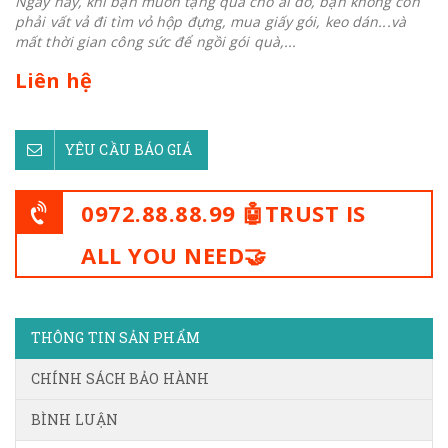
Ngày nay, khi bạn muốn tặng quà cho ai đó, bạn không còn
phải vất vả đi tìm vỏ hộp đựng, mua giấy gói, keo dán...và
mất thời gian công sức để ngồi gói quà,...
Liên hệ
YÊU CẦU BÁO GIÁ
0972.88.88.99 🤖TRUST IS
ALL YOU NEED🤝
THÔNG TIN SẢN PHẨM
CHÍNH SÁCH BẢO HÀNH
BÌNH LUẬN