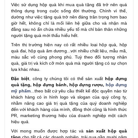
Việc sử dụng hộp quà khi mua quà tặng đã trở nên quá
thông dụng trong cuộc sống đời thường. Chính vì thế,
dường như việc tặng quà trở nên đáng trân trọng hơn bao
giờ hết, không chỉ là mối liên hệ giữa cho và nhận mà
đằng sau nó ẩn chứa nhiều yếu tố mà chỉ bản thân những
người tặng quà mới thấu hiểu hết.
Trên thị trường hiện nay có rất nhiều loại hộp quà, hộp
quà đai, hộp quà âm dương...với nhiều chất liệu, mẫu mã,
màu sắc vô cùng phong phú. Tuỳ theo đối tượng nhận
quà, giá trị và kích cỡ món quà mà người tặng có sự chọn
lựa khác nhau.
Đặc biệt
, công ty chúng tôi có thể sản xuất
hộp đựng
quà tặng, hộp đựng bánh,
hộp đựng rượu
,
hộp đựng
mỹ phẩm
...theo bất cứ yêu cầu thiết kế độc quyền nào từ
khách hàng có in hình logo và slogan của quý công ty,
nhằm nâng cao giá trị quà tặng của quý doanh nghiệp
đến với khách hàng của mình, đồng thời cũng là hình thức
PR, marketing thương hiệu của doanh nghiệp một cách
hiệu quả.
Với mong muốn được hợp tác và
sản xuất hộp quà
tặng
cho tất cả các doanh nghiệp, trải qua gần mười năm