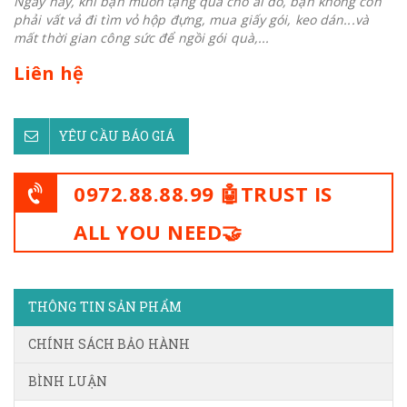
Ngày nay, khi bạn muốn tặng quà cho ai đó, bạn không còn
phải vất vả đi tìm vỏ hộp đựng, mua giấy gói, keo dán...và
mất thời gian công sức để ngồi gói quà,...
Liên hệ
YÊU CẦU BÁO GIÁ
0972.88.88.99 🤖TRUST IS
ALL YOU NEED🤝
THÔNG TIN SẢN PHẨM
CHÍNH SÁCH BẢO HÀNH
BÌNH LUẬN