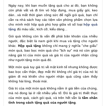
Ngày nay, khi bạn muốn tặng quà cho ai đó, bạn không
còn phải vất vả đi tìm vỏ hộp đựng, mua giấy gói, keo
dán...và mất thời gian công sức để ngồi gói quà, bạn chỉ
cần ra nhà sách hay các tiệm văn phòng phẩm chọn lựa
cho mình một hộp quà phù hợp giữa vô số loại
hộp quà
tặng
đủ màu sắc, kích cỡ, kiểu dáng...
Gói quà không còn là vấn đề phải băn khoăn của nhiều
người, đặc biệt là nam giới khi mua và tặng cho người
khác.
Hộp quà tặng
không chỉ mang ý nghĩa "che giấu"
món quà, bao bọc món quà cho "lịch sự" mà nó còn giúp
nâng giá trị của món quà và giá trị của người nhận cũng
như người tặng món quà đó.
Một món quà tuy giá trị về mặt kinh tế nhưng không được
bao bọc cẩn thận, đẹp mắt thì không chỉ giá trị của nó bị
giảm đi mà khiến cho người nhận quà cũng cảm thấy
không hài lòng, thoải mái.
Giá trị của một món quà không nằm ở giá tiền của chúng,
mà nó đong lại ở rất nhiều yếu tố: Đó là giá trị thiết thực
của món quà, cách gói quà, và trên hết vẫn là
tấm chân
tình trong cách tặng quà của người tặng
.