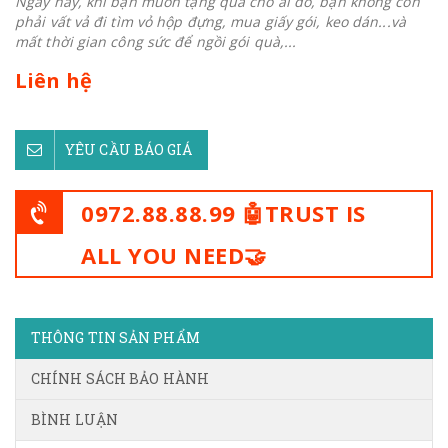
Ngày nay, khi bạn muốn tặng quà cho ai đó, bạn không còn
phải vất vả đi tìm vỏ hộp đựng, mua giấy gói, keo dán...và
mất thời gian công sức để ngồi gói quà,...
Liên hệ
YÊU CẦU BÁO GIÁ
0972.88.88.99 🤖TRUST IS
ALL YOU NEED🤝
THÔNG TIN SẢN PHẨM
CHÍNH SÁCH BẢO HÀNH
BÌNH LUẬN