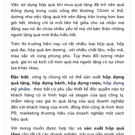
Việc sử dụng hộp quà khi mua quà tặng đã trở nên quá
thông dụng trong cuộc sống đời thường. Chính vì thế,
dường như việc tặng quà trở nên đáng trân trọng hơn bao
giờ hết, không chỉ là mối liên hệ giữa cho và nhận mà
đằng sau nó ẩn chứa nhiều yếu tố mà chỉ bản thân những
người tặng quà mới thấu hiểu hết.
Trên thị trường hiện nay có rất nhiều loại hộp quà, hộp
quà đai, hộp quà âm dương...với nhiều chất liệu, mẫu mã,
màu sắc vô cùng phong phú. Tuỳ theo đối tượng nhận
quà, giá trị và kích cỡ món quà mà người tặng có sự chọn
lựa khác nhau.
Đặc biệt
, công ty chúng tôi có thể sản xuất
hộp đựng
quà tặng, hộp đựng bánh,
hộp đựng rượu
,
hộp đựng
mỹ phẩm
...theo bất cứ yêu cầu thiết kế độc quyền nào từ
khách hàng có in hình logo và slogan của quý công ty,
nhằm nâng cao giá trị quà tặng của quý doanh nghiệp
đến với khách hàng của mình, đồng thời cũng là hình thức
PR, marketing thương hiệu của doanh nghiệp một cách
hiệu quả.
Với mong muốn được hợp tác và
sản xuất hộp quà
tặng
cho tất cả các doanh nghiệp, trải qua gần mười năm