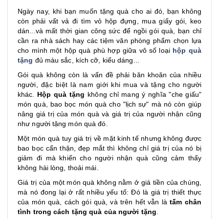
Ngày nay, khi bạn muốn tặng quà cho ai đó, bạn không
còn phải vất vả đi tìm vỏ hộp đựng, mua giấy gói, keo
dán...và mất thời gian công sức để ngồi gói quà, bạn chỉ
cần ra nhà sách hay các tiệm văn phòng phẩm chọn lựa
cho mình một hộp quà phù hợp giữa vô số loại
hộp quà
tặng
đủ màu sắc, kích cỡ, kiểu dáng...
Gói quà không còn là vấn đề phải băn khoăn của nhiều
người, đặc biệt là nam giới khi mua và tặng cho người
khác.
Hộp quà tặng
không chỉ mang ý nghĩa "che giấu"
món quà, bao bọc món quà cho "lịch sự" mà nó còn giúp
nâng giá trị của món quà và giá trị của người nhận cũng
như người tặng món quà đó.
Một món quà tuy giá trị về mặt kinh tế nhưng không được
bao bọc cẩn thận, đẹp mắt thì không chỉ giá trị của nó bị
giảm đi mà khiến cho người nhận quà cũng cảm thấy
không hài lòng, thoải mái.
Giá trị của một món quà không nằm ở giá tiền của chúng,
mà nó đong lại ở rất nhiều yếu tố: Đó là giá trị thiết thực
của món quà, cách gói quà, và trên hết vẫn là
tấm chân
tình trong cách tặng quà của người tặng
.