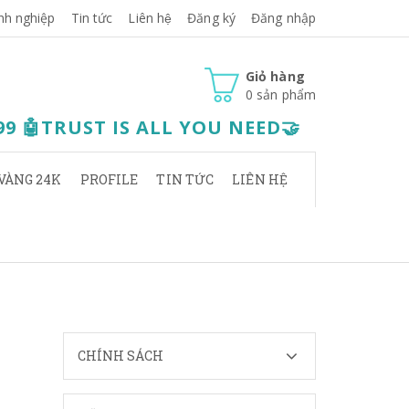
nh nghiệp
Tin tức
Liên hệ
Đăng ký
Đăng nhập
Giỏ hàng
0
sản phẩm
.99 🤖TRUST IS ALL YOU NEED🤝
VÀNG 24K
PROFILE
TIN TỨC
LIÊN HỆ
CHÍNH SÁCH