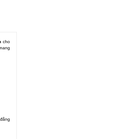
n
cho
 mang
 đẳng