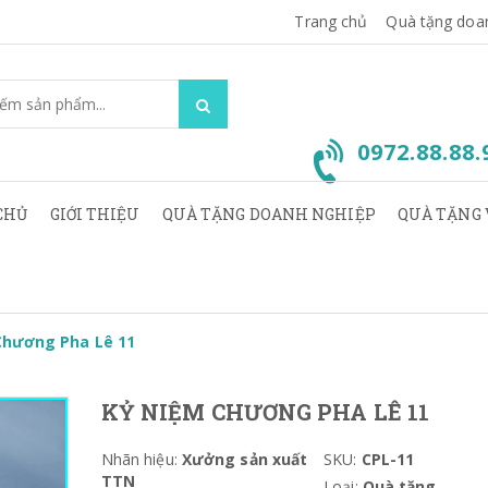
Trang chủ
Quà tặng doa
0972.88.88
CHỦ
GIỚI THIỆU
QUÀ TẶNG DOANH NGHIỆP
QUÀ TẶNG 
Chương Pha Lê 11
KỶ NIỆM CHƯƠNG PHA LÊ 11
Nhãn hiệu:
Xưởng sản xuất
SKU:
CPL-11
TTN
Loại:
Quà tặng