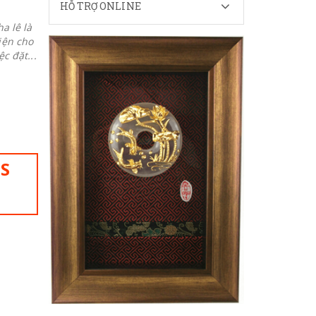
HỖ TRỢ ONLINE
a lê là
iện cho
c đặt...
IS