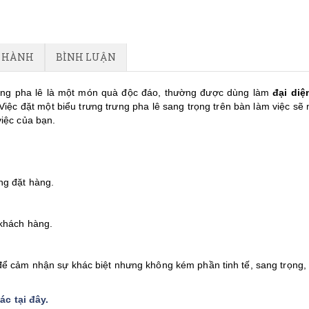
O HÀNH
BÌNH LUẬN
ằng pha lê là một món quà độc đáo, thường được dùng làm
đại diệ
Việc đặt một biểu trưng trưng pha lê sang trọng trên bàn làm việc sẽ
việc của bạn.
ng đặt hàng.
 khách hàng.
ể cảm nhận sự khác biệt nhưng không kém phần tinh tế, sang trọng,
c tại đây
.