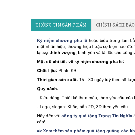
THÔNG TIN SẢN PHẨM
CHÍNH SÁCH BẢ
Kỷ niệm chương pha lê
hoặc biểu trưng làm b
một nhãn hiệu, thương hiệu hoặc sự kiện nào đó. 
lại
sự thình vượng
, bình yên và tài lộc cho công 
Một số chi tiết về kỷ niệm chương pha lê:
Chất liệu:
Phale K9.
Thời gian sản xuất:
15 - 30 ngày tuỳ theo số lượ
Quy cách:
- Kiểu dáng: Thiết kế theo mẫu, theo yêu cầu của
- Logo, slogan: Khắc, bắn 2D, 3D theo yêu cầu.
Hãy đến với
công ty quà tặng Trọng Tín Nghĩa
đ
cấp!
=>
Xem thêm sản phẩm quà tặng quảng cáo khá