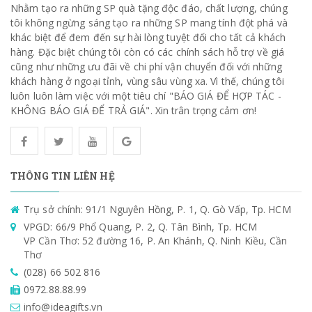
Nhằm tạo ra những SP quà tặng độc đáo, chất lượng, chúng
tôi không ngừng sáng tạo ra những SP mang tính đột phá và
khác biệt để đem đến sự hài lòng tuyệt đối cho tất cả khách
hàng. Đặc biệt chúng tôi còn có các chính sách hỗ trợ về giá
cũng như những ưu đãi về chi phí vận chuyển đối với những
khách hàng ở ngoại tỉnh, vùng sâu vùng xa. Vì thế, chúng tôi
luôn luôn làm việc với một tiêu chí "BÁO GIÁ ĐỂ HỢP TÁC -
KHÔNG BÁO GIÁ ĐỂ TRẢ GIÁ". Xin trân trọng cảm ơn!
THÔNG TIN LIÊN HỆ
Trụ sở chính: 91/1 Nguyên Hồng, P. 1, Q. Gò Vấp, Tp. HCM
VPGD: 66/9 Phổ Quang, P. 2, Q. Tân Bình, Tp. HCM
VP Cần Thơ: 52 đường 16, P. An Khánh, Q. Ninh Kiều, Cần
Thơ
(028) 66 502 816
0972.88.88.99
info@ideagifts.vn