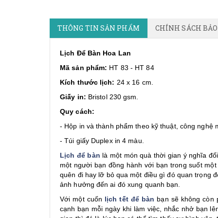
THÔNG TIN SẢN PHẨM
CHÍNH SÁCH BẢ
Lịch Để Bàn Hoa Lan
Mã sản phẩm:
HT 83 - HT 84
Kích thước lịch:
24 x 16 cm.
Giấy in:
Bristol 230 gsm.
Quy cách:
- Hộp in và thành phẩm theo kỹ thuật, công nghệ 
- Túi giấy Duplex in 4 màu.
Lịch để bàn
là một món quà thời gian ý nghĩa đố
một người bạn đồng hành với bạn trong suốt một n
quên đi hay lỡ bỏ qua một điều gì đó quan trọng đ
ảnh hưởng đến ai đó xung quanh bạn.
Với một cuốn
lịch tết để bàn
bạn sẽ không còn p
cạnh bạn mỗi ngày khi làm việc, nhắc nhở bạn lên