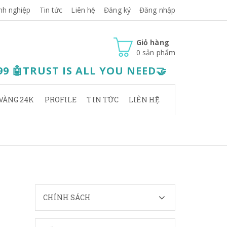
nh nghiệp
Tin tức
Liên hệ
Đăng ký
Đăng nhập
Giỏ hàng
0
sản phẩm
.99 🤖TRUST IS ALL YOU NEED🤝
VÀNG 24K
PROFILE
TIN TỨC
LIÊN HỆ
CHÍNH SÁCH