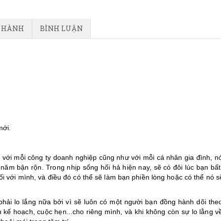
O HÀNH
BÌNH LUẬN
mới.
i với mỗi công ty doanh nghiệp cũng như với mỗi cá nhân gia đình, n
ăm bận rộn. Trong nhịp sống hối hả hiện nay, sẽ có đôi lúc bạn bất
ối với mình, và điều đó có thể sẽ làm bạn phiền lòng hoặc có thể nó s
hải lo lắng nữa bởi vì sẽ luôn có một người bạn đồng hành dõi the
 kế hoạch, cuộc hẹn...cho riêng mình, và khi không còn sự lo lằng về