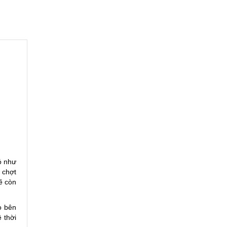
ó như
 chợt
ẽ còn
o bên
 thời