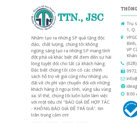
THÔNG 
Trụ s
1, Q
VPGD
Nhằm tạo ra những SP quà tặng độc
Bình
đáo, chất lượng, chúng tôi không
VP C
ngừng sáng tạo ra những SP mang tính
Khán
đột phá và khác biệt để đem đến sự hài
(028
lòng tuyệt đối cho tất cả khách hàng.
Đặc biệt chúng tôi còn có các chính
0972
sách hỗ trợ về giá cũng như những ưu
info@
đãi về chi phí vận chuyển đối với những
ideag
khách hàng ở ngoại tỉnh, vùng sâu vùng
8:00 
xa. Vì thế, chúng tôi luôn luôn làm việc
với một tiêu chí "BÁO GIÁ ĐỂ HỢP TÁC
- KHÔNG BÁO GIÁ ĐỂ TRẢ GIÁ". Xin
trân trọng cảm ơn!