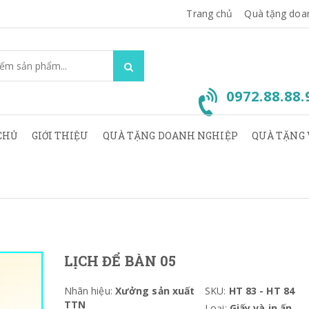
Trang chủ
Quà tặng doa
0972.88.88
CHỦ
GIỚI THIỆU
QUÀ TẶNG DOANH NGHIỆP
QUÀ TẶNG 
LỊCH ĐỂ BÀN 05
Nhãn hiệu:
Xưởng sản xuất
SKU:
HT 83 - HT 84
TTN
Loại:
Giấy và in ấn