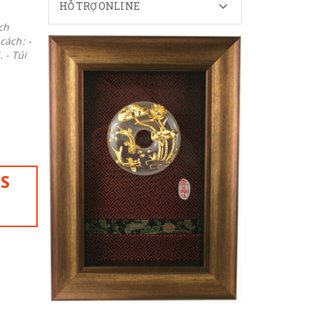
HỖ TRỢ ONLINE
ch
cách: -
 - Túi
IS