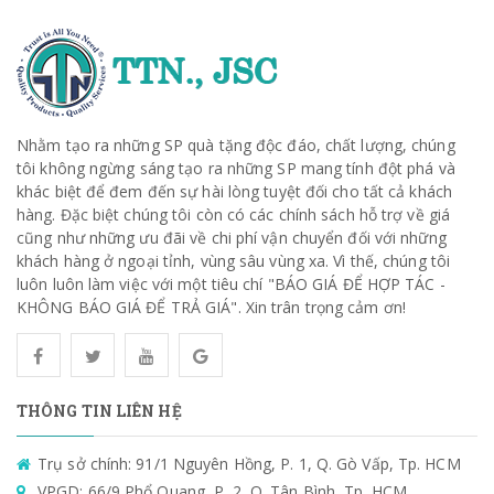
Nhằm tạo ra những SP quà tặng độc đáo, chất lượng, chúng
tôi không ngừng sáng tạo ra những SP mang tính đột phá và
khác biệt để đem đến sự hài lòng tuyệt đối cho tất cả khách
hàng. Đặc biệt chúng tôi còn có các chính sách hỗ trợ về giá
cũng như những ưu đãi về chi phí vận chuyển đối với những
khách hàng ở ngoại tỉnh, vùng sâu vùng xa. Vì thế, chúng tôi
luôn luôn làm việc với một tiêu chí "BÁO GIÁ ĐỂ HỢP TÁC -
KHÔNG BÁO GIÁ ĐỂ TRẢ GIÁ". Xin trân trọng cảm ơn!
THÔNG TIN LIÊN HỆ
Trụ sở chính: 91/1 Nguyên Hồng, P. 1, Q. Gò Vấp, Tp. HCM
VPGD: 66/9 Phổ Quang, P. 2, Q. Tân Bình, Tp. HCM