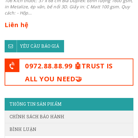
106 Kích thước: 37 x 68 cm Bìa Duplex: Định lượng 1600 gsm,
in Metalize, ép vân, bế nổi 3D. Giấy in: C Matt 100 gsm. Quy
cách: - Hộp...
Liên hệ
YÊU CẦU BÁO GIÁ
0972.88.88.99 🤖TRUST IS
ALL YOU NEED🤝
THÔNG TIN SẢN PHẨM
CHÍNH SÁCH BẢO HÀNH
BÌNH LUẬN