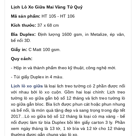
Lịch Lò Xo Giữa Mai Vàng Tứ Quý
Mã sản phẩm:
HT 105 - HT 106
Kích thước:
37 x 68 cm
Bìa Duplex:
Định lượng 1600 gsm, in Metalize, ép vân,
bế nổi 3D.
Giấy in:
C Matt 100 gsm.
Quy cách:
- Hộp in và thành phẩm theo kỹ thuật, công nghệ mới.
- Túi giấy Duplex in 4 màu.
Lịch lò xo giữa
là loại lịch treo tường có 2 phần được nối
với nhau bởi lò xo cuộn. Gồm hai loại chính: Lịch treo
tường lò xo giữa gắn bộ số 12 tháng và lịch treo tường lò
xo giữa gắn bloc. Bìa lịch được phun cát hoặc phun nhung
và bế nổi, là món quà tặng đẹp và sang trọng trong dịp tết
2017...Lò xo giữa bộ số 12 tháng là loại có mạ vàng - bế
nổi được làm từ bìa Duplex bồi lên giấy carton 3 ly. Phần
xem ngày tháng là 13 tờ, 1 tờ bìa và 12 tờ cho 12 tháng
thường được gắn chung vào lò xo.