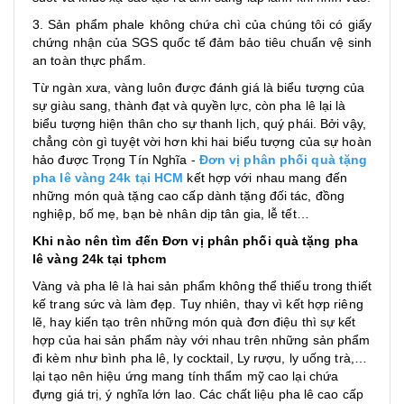
3. Sản phẩm phale không chứa chì của chúng tôi có giấy
chứng nhận của SGS quốc tế đảm bảo tiêu chuẩn vệ sinh
an toàn thực phẩm.
Từ ngàn xưa, vàng luôn được đánh giá là biểu tượng của
sự giàu sang, thành đạt và quyền lực, còn pha lê lại là
biểu tượng hiện thân cho sự thanh lịch, quý phái. Bởi vậy,
chẳng còn gì tuyệt vời hơn khi hai biểu tượng của sự hoàn
hảo được Trọng Tín Nghĩa -
Đơn vị phân phối quà tặng
pha lê vàng 24k tại HCM
kết hợp với nhau mang đến
những món quà tặng cao cấp dành tặng đối tác, đồng
nghiệp, bố mẹ, bạn bè nhân dịp tân gia, lễ tết…
Khi nào nên tìm đến Đơn vị phân phối quà tặng pha
lê vàng 24k tại tphcm
Vàng và pha lê là hai sản phẩm không thể thiếu trong thiết
kế trang sức và làm đẹp. Tuy nhiên, thay vì kết hợp riêng
lẽ, hay kiến tạo trên những món quà đơn điệu thì sự kết
hợp của hai sản phẩm này với nhau trên những sản phẩm
đi kèm như bình pha lê, ly cocktail, Ly rượu, ly uống trà,…
lại tạo nên hiệu ứng mang tính thẩm mỹ cao lại chứa
đựng giá trị, ý nghĩa lớn lao. Các chất liệu pha lê cao cấp