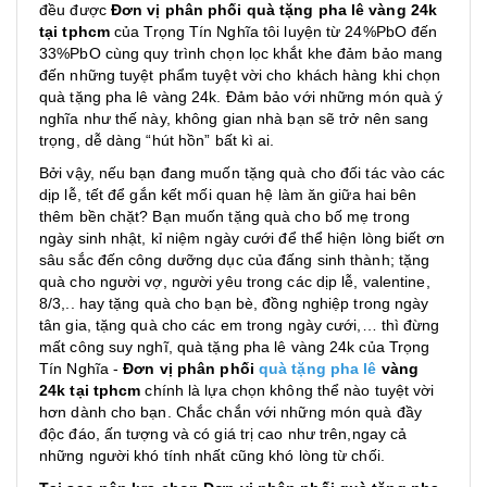
đều được
Đơn vị phân phối quà tặng pha lê vàng 24k
tại tphcm
của Trọng Tín Nghĩa tôi luyện từ 24%PbO đến
33%PbO cùng quy trình chọn lọc khắt khe đảm bảo mang
đến những tuyệt phẩm tuyệt vời cho khách hàng khi chọn
quà tặng pha lê vàng 24k. Đảm bảo với những món quà ý
nghĩa như thế này, không gian nhà bạn sẽ trở nên sang
trọng, dễ dàng “hút hồn” bất kì ai.
Bởi vậy, nếu bạn đang muốn tặng quà cho đối tác vào các
dịp lễ, tết để gắn kết mối quan hệ làm ăn giữa hai bên
thêm bền chặt? Bạn muốn tặng quà cho bố mẹ trong
ngày sinh nhật, kỉ niệm ngày cưới để thể hiện lòng biết ơn
sâu sắc đến công dưỡng dục của đấng sinh thành; tặng
quà cho người vợ, người yêu trong các dịp lễ, valentine,
8/3,.. hay tặng quà cho bạn bè, đồng nghiệp trong ngày
tân gia, tặng quà cho các em trong ngày cưới,… thì đừng
mất công suy nghĩ, quà tặng pha lê vàng 24k của Trọng
Tín Nghĩa -
Đơn vị phân phối
quà tặng pha lê
vàng
24k tại tphcm
chính là lựa chọn không thể nào tuyệt vời
hơn dành cho bạn. Chắc chắn với những món quà đầy
độc đáo, ấn tượng và có giá trị cao như trên,ngay cả
những người khó tính nhất cũng khó lòng từ chối.