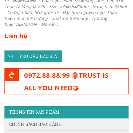
LY CHAMPAGNE - Chất liệu: Phale K9 không chì + thép 316 -
Thân ly: Vàng lá 24K - Size: 236x56x80mm - Dung tích: 365ml
- Chứng nhận: SGS quốc tế - Đặc tính nguyên liệu: Thân
thiện mới môi trường - Xuất xứ: Germany - Thương
hiệu: ALFACHEN - Mã sản...
Liên hệ
YÊU CẦU BÁO GIÁ
0972.88.88.99 🤖TRUST IS
ALL YOU NEED🤝
THÔNG TIN SẢN PHẨM
CHÍNH SÁCH BẢO HÀNH