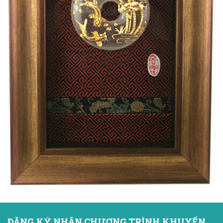
ĐĂNG KÝ NHẬN CHƯƠNG TRÌNH KHUYẾN