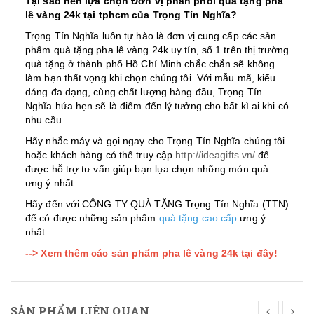
Tại sao nên lựa chọn Đơn vị phân phối quà tặng pha
lê vàng 24k tại tphcm của Trọng Tín Nghĩa?
Trọng Tín Nghĩa luôn tự hào là đơn vị cung cấp các sản
phẩm quà tặng pha lê vàng 24k uy tín, số 1 trên thị trường
quà tặng ở thành phố Hồ Chí Minh chắc chắn sẽ không
làm bạn thất vọng khi chọn chúng tôi. Với mẫu mã, kiểu
dáng đa dạng, cùng chất lượng hàng đầu, Trọng Tín
Nghĩa hứa hẹn sẽ là điểm đến lý tưởng cho bất kì ai khi có
nhu cầu.
Hãy nhắc máy và gọi ngay cho Trọng Tín Nghĩa chúng tôi
hoặc khách hàng có thể truy cập
http://ideagifts.vn/
để
được hỗ trợ tư vấn giúp bạn lựa chọn những món quà
ưng ý nhất.
Hãy đến với CÔNG TY QUÀ TẶNG Trọng Tín Nghĩa (TTN)
để có được những sản phẩm
quà tặng cao cấp
ưng ý
nhất.
--> Xem thêm các sản phẩm pha lê vàng 24k tại đây!
SẢN PHẨM LIÊN QUAN