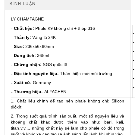
BÌNH LUẬN
LY CHAMPAGNE
- Chất liệu:
Phale K9 không chì + thép 316
- Thân ly:
Vàng lá 24K
-
- Size:
236x56x80mm
- Dung tích:
365ml
- Chứng nhận:
SGS quốc tế
- Đặc tính nguyên liệu:
Thân thiện mới môi trường
- Xuất xứ:
Germany
-
- Thương hiệu:
ALFACHEN
1. Chất liệu chính để tạo nên phale không chì: Silicon
điôxít
2. Trong suốt quá trình sản xuất, một số nguyên liệu và
khoáng chất khác được thêm vào như: bari, kali,
titan,v.v..., những chất này sẽ làm cho phale có độ trong
suốt và khúc xạ cao tạo ra ánh sáng lấp lánh khi nhìn vào.