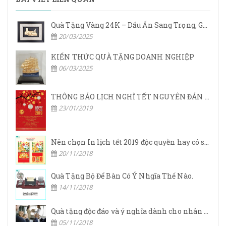
Quà Tặng Vàng 24K – Dấu Ấn Sang Trọng, Giá Trị Vĩnh Cửu
20/03/2025
KIẾN THỨC QUÀ TẶNG DOANH NGHIỆP
06/03/2025
THÔNG BÁO LỊCH NGHỈ TẾT NGUYÊN ĐÁN 2019
23/01/2019
Nên chọn In lịch tết 2019 độc quyền hay có sẵn?
20/11/2018
Quà Tặng Bộ Để Bàn Có Ý Nhgĩa Thế Nào.
14/11/2018
Quà tặng độc đáo và ý nghĩa dành cho nhân viên dịp tết.
05/11/2018