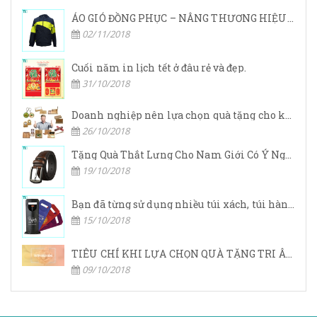
ÁO GIÓ ĐỒNG PHỤC – NÂNG THƯƠNG HIỆU DOANH NGHIỆP LÊN TẦM CAO MỚI
02/11/2018
Cuối năm in lịch tết ở đâu rẻ và đẹp.
31/10/2018
Doanh nghiệp nên lựa chọn quà tặng cho khách hàng ở đâu?
26/10/2018
Tặng Quà Thắt Lưng Cho Nam Giới Có Ý Nghĩa Gì
19/10/2018
Bạn đã từng sử dụng nhiều túi xách, túi hàng hiệu,… nhưng bạn đã bao giờ nghe đến túi vải không dệt chưa?
15/10/2018
TIÊU CHÍ KHI LỰA CHỌN QUÀ TẶNG TRI ÂN KHÁCH HÀNG
09/10/2018