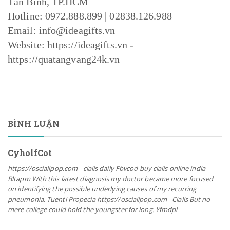
Tân Bình, TP.HCM
Hotline: 0972.888.899 | 02838.126.988
Email: info@ideagifts.vn
Website: https://ideagifts.vn -
https://quatangvang24k.vn
BÌNH LUẬN
CyholfCot
https://oscialipop.com - cialis daily Fbvcod buy cialis online india
Bltapm With this latest diagnosis my doctor became more focused
on identifying the possible underlying causes of my recurring
pneumonia. Tuenti Propecia https://oscialipop.com - Cialis But no
mere college could hold the youngster for long. Yfmdpl