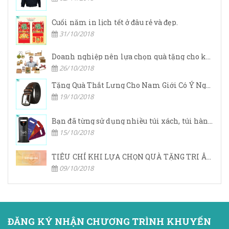
Cuối năm in lịch tết ở đâu rẻ và đẹp.
31/10/2018
Doanh nghiệp nên lựa chọn quà tặng cho khách hàng ở đâu?
26/10/2018
Tặng Quà Thắt Lưng Cho Nam Giới Có Ý Nghĩa Gì
19/10/2018
Bạn đã từng sử dụng nhiều túi xách, túi hàng hiệu,… nhưng bạn đã bao giờ nghe đến túi vải không dệt chưa?
15/10/2018
TIÊU CHÍ KHI LỰA CHỌN QUÀ TẶNG TRI ÂN KHÁCH HÀNG
09/10/2018
ĐĂNG KÝ NHẬN CHƯƠNG TRÌNH KHUYẾN