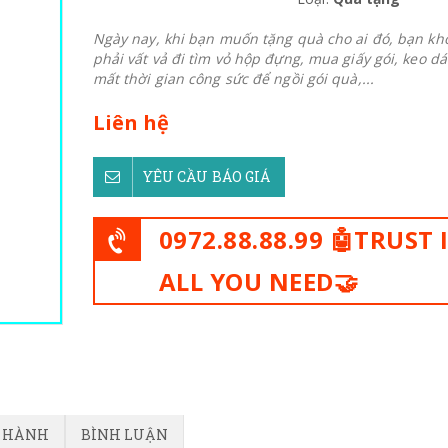
Ngày nay, khi bạn muốn tặng quà cho ai đó, bạn kh
phải vất vả đi tìm vỏ hộp đựng, mua giấy gói, keo dá
mất thời gian công sức để ngồi gói quà,...
Liên hệ
YÊU CẦU BÁO GIÁ
0972.88.88.99 🤖TRUST 
ALL YOU NEED🤝
O HÀNH
BÌNH LUẬN