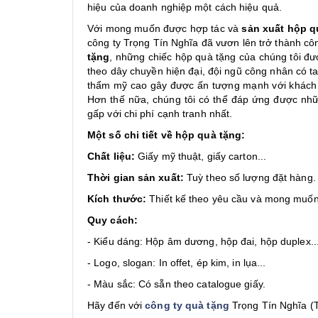
hiệu của doanh nghiệp một cách hiệu quả.
Với mong muốn được hợp tác và
sản xuất hộp q
công ty Trọng Tín Nghĩa đã vươn lên trở thành côn
tặng
, những chiếc hộp quà tặng của chúng tôi đượ
theo dây chuyền hiện đại, đội ngũ công nhân có t
thẩm mỹ cao gây được ấn tượng mạnh với khách 
Hơn thế nữa, chúng tôi có thể đáp ứng được nhữ
gấp với chi phí cạnh tranh nhất.
Một số chi tiết về hộp quà tặng:
Chất liệu:
Giấy mỹ thuật, giấy carton...
Thời gian sản xuất:
Tuỳ theo số lượng đặt hàng.
Kích thước:
Thiết kế theo yêu cầu và mong muốn
Quy cách:
- Kiểu dáng: Hộp âm dương, hộp đai, hộp duplex..
- Logo, slogan: In offet, ép kim, in lụa...
- Màu sắc: Có sẵn theo catalogue giấy.
Hãy đến với
công ty quà tặng
Trọng Tín Nghĩa (T