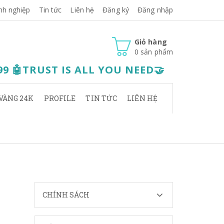
nh nghiệp
Tin tức
Liên hệ
Đăng ký
Đăng nhập
Giỏ hàng
0
sản phẩm
.99 🤖TRUST IS ALL YOU NEED🤝
VÀNG 24K
PROFILE
TIN TỨC
LIÊN HỆ
CHÍNH SÁCH