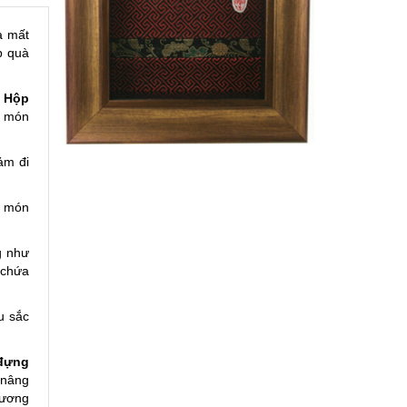
à mất
p quà
.
Hộp
a món
ảm đi
a món
g như
 chứa
u sắc
đựng
 nâng
hương