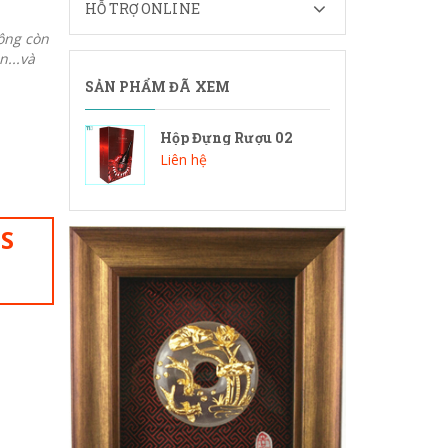
HỖ TRỢ ONLINE
ông còn
n...và
SẢN PHẨM ĐÃ XEM
Hộp Đựng Rượu 02
Liên hệ
IS