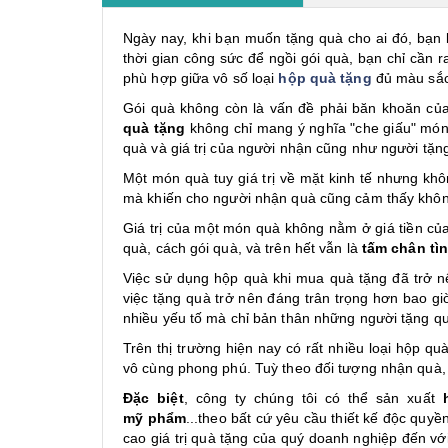
Ngày nay, khi bạn muốn tặng quà cho ai đó, bạn k
thời gian công sức để ngồi gói quà, bạn chỉ cần
phù hợp giữa vô số loại
hộp quà tặng
đủ màu sắc,
Gói quà không còn là vấn đề phải băn khoăn của
quà tặng
không chỉ mang ý nghĩa "che giấu" món 
quà và giá trị của người nhận cũng như người tặ
Một món quà tuy giá trị về mặt kinh tế nhưng khô
mà khiến cho người nhận quà cũng cảm thấy không
Giá trị của một món quà không nằm ở giá tiền của 
quà, cách gói quà, và trên hết vẫn là
tấm chân tì
Việc sử dụng hộp quà khi mua quà tặng đã trở n
việc tặng quà trở nên đáng trân trọng hơn bao gi
nhiều yếu tố mà chỉ bản thân những người tặng qu
Trên thị trường hiện nay có rất nhiều loại hộp q
vô cùng phong phú. Tuỳ theo đối tượng nhận quà, 
Đặc biệt
, công ty chúng tôi có thể sản xuất
mỹ phẩm
...theo bất cứ yêu cầu thiết kế độc quy
cao giá trị quà tặng của quý doanh nghiệp đến vớ