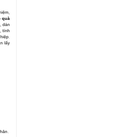
hiệm,
 quà
, dán
 tính
hiệp.
n lấy
thân.