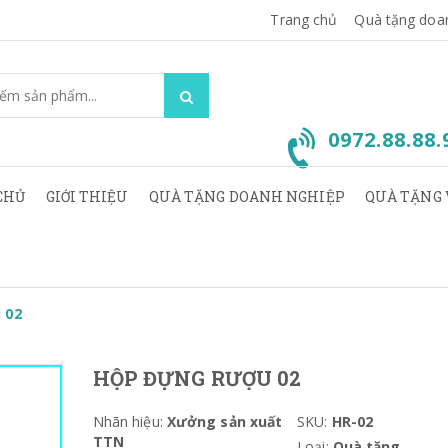
Trang chủ
Quà tặng doa
0972.88.88
CHỦ
GIỚI THIỆU
QUÀ TẶNG DOANH NGHIỆP
QUÀ TẶNG 
 02
HỘP ĐỰNG RƯỢU 02
Nhãn hiệu:
Xưởng sản xuất
SKU:
HR-02
TTN
Loại:
Quà tặng