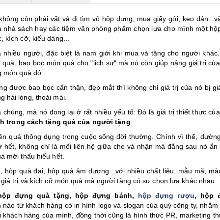
hông còn phải vất vả đi tìm vỏ hộp đựng, mua giấy gói, keo dán...v
 ra nhà sách hay các tiệm văn phòng phẩm chọn lựa cho mình một hộ
 kích cỡ, kiểu dáng...
 nhiều người, đặc biệt là nam giới khi mua và tặng cho người khác
quà, bao bọc món quà cho "lịch sự" mà nó còn giúp nâng giá trị củ
ng món quà đó.
ng được bao bọc cẩn thận, đẹp mắt thì không chỉ giá trị của nó bị gi
 hài lòng, thoải mái.
chúng, mà nó đong lại ở rất nhiều yếu tố: Đó là giá trị thiết thực củ
nh trong cách tặng quà của người tặng
.
ên quá thông dụng trong cuộc sống đời thường. Chính vì thế, dườn
ờ hết, không chỉ là mối liên hệ giữa cho và nhận mà đằng sau nó ẩn
à mới thấu hiểu hết.
uà, hộp quà đai, hộp quà âm dương...với nhiều chất liệu, mẫu mã, mà
giá trị và kích cỡ món quà mà người tặng có sự chọn lựa khác nhau.
hộp đựng quà tặng, hộp đựng bánh,
hộp đựng rượu
, hộp 
ền nào từ khách hàng có in hình logo và slogan của quý công ty, nhằm
i khách hàng của mình, đồng thời cũng là hình thức PR, marketing t