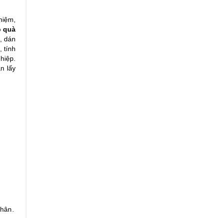
hiệm,
 quà
, dán
 tính
hiệp.
n lấy
thân.