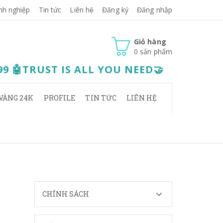
nh nghiệp
Tin tức
Liên hệ
Đăng ký
Đăng nhập
Giỏ hàng
0
sản phẩm
.99 🤖TRUST IS ALL YOU NEED🤝
VÀNG 24K
PROFILE
TIN TỨC
LIÊN HỆ
CHÍNH SÁCH