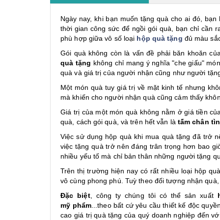
Ngày nay, khi bạn muốn tặng quà cho ai đó, bạn k
thời gian công sức để ngồi gói quà, bạn chỉ cần
phù hợp giữa vô số loại
hộp quà tặng
đủ màu sắc,
Gói quà không còn là vấn đề phải băn khoăn của
quà tặng
không chỉ mang ý nghĩa "che giấu" món 
quà và giá trị của người nhận cũng như người tặ
Một món quà tuy giá trị về mặt kinh tế nhưng khô
mà khiến cho người nhận quà cũng cảm thấy không
Giá trị của một món quà không nằm ở giá tiền của 
quà, cách gói quà, và trên hết vẫn là
tấm chân tì
Việc sử dụng hộp quà khi mua quà tặng đã trở n
việc tặng quà trở nên đáng trân trọng hơn bao gi
nhiều yếu tố mà chỉ bản thân những người tặng qu
Trên thị trường hiện nay có rất nhiều loại hộp q
vô cùng phong phú. Tuỳ theo đối tượng nhận quà, 
Đặc biệt
, công ty chúng tôi có thể sản xuất
mỹ phẩm
...theo bất cứ yêu cầu thiết kế độc quy
cao giá trị quà tặng của quý doanh nghiệp đến vớ