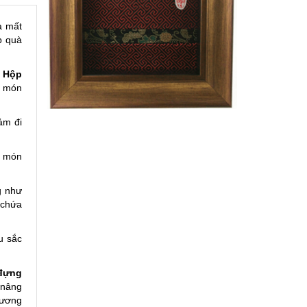
à mất
p quà
.
Hộp
a món
ảm đi
a món
g như
 chứa
u sắc
đựng
 nâng
hương