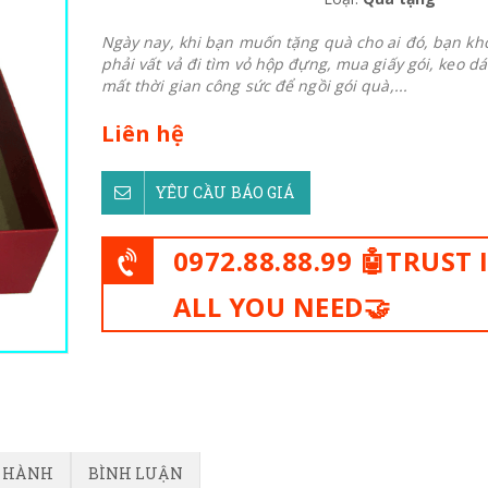
Ngày nay, khi bạn muốn tặng quà cho ai đó, bạn kh
phải vất vả đi tìm vỏ hộp đựng, mua giấy gói, keo dá
mất thời gian công sức để ngồi gói quà,...
Liên hệ
YÊU CẦU BÁO GIÁ
0972.88.88.99 🤖TRUST 
ALL YOU NEED🤝
O HÀNH
BÌNH LUẬN