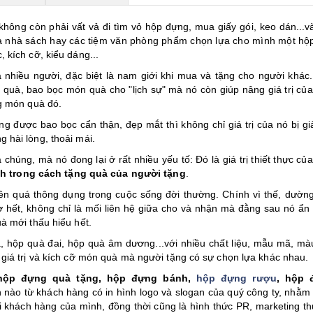
hông còn phải vất vả đi tìm vỏ hộp đựng, mua giấy gói, keo dán...v
 ra nhà sách hay các tiệm văn phòng phẩm chọn lựa cho mình một hộ
 kích cỡ, kiểu dáng...
 nhiều người, đặc biệt là nam giới khi mua và tặng cho người khác
quà, bao bọc món quà cho "lịch sự" mà nó còn giúp nâng giá trị củ
ng món quà đó.
ng được bao bọc cẩn thận, đẹp mắt thì không chỉ giá trị của nó bị gi
 hài lòng, thoải mái.
chúng, mà nó đong lại ở rất nhiều yếu tố: Đó là giá trị thiết thực củ
nh trong cách tặng quà của người tặng
.
ên quá thông dụng trong cuộc sống đời thường. Chính vì thế, dườn
ờ hết, không chỉ là mối liên hệ giữa cho và nhận mà đằng sau nó ẩn
à mới thấu hiểu hết.
uà, hộp quà đai, hộp quà âm dương...với nhiều chất liệu, mẫu mã, mà
giá trị và kích cỡ món quà mà người tặng có sự chọn lựa khác nhau.
hộp đựng quà tặng, hộp đựng bánh,
hộp đựng rượu
, hộp 
ền nào từ khách hàng có in hình logo và slogan của quý công ty, nhằm
i khách hàng của mình, đồng thời cũng là hình thức PR, marketing t