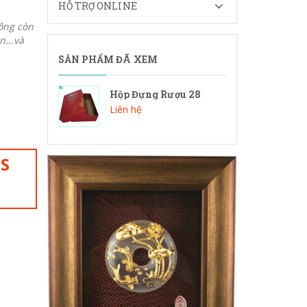
HỖ TRỢ ONLINE
ông còn
n...và
SẢN PHẨM ĐÃ XEM
Hộp Đựng Rượu 28
Liên hệ
IS