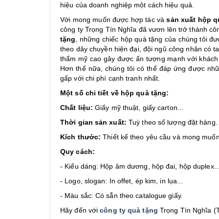
hiệu của doanh nghiệp một cách hiệu quả.
Với mong muốn được hợp tác và
sản xuất hộp q
công ty Trọng Tín Nghĩa đã vươn lên trở thành côn
tặng
, những chiếc hộp quà tặng của chúng tôi đượ
theo dây chuyền hiện đại, đội ngũ công nhân có t
thẩm mỹ cao gây được ấn tượng mạnh với khách 
Hơn thế nữa, chúng tôi có thể đáp ứng được nhữ
gấp với chi phí cạnh tranh nhất.
Một số chi tiết về hộp quà tặng:
Chất liệu:
Giấy mỹ thuật, giấy carton...
Thời gian sản xuất:
Tuỳ theo số lượng đặt hàng.
Kích thước:
Thiết kế theo yêu cầu và mong muốn
Quy cách:
- Kiểu dáng: Hộp âm dương, hộp đai, hộp duplex..
- Logo, slogan: In offet, ép kim, in lụa...
- Màu sắc: Có sẵn theo catalogue giấy.
Hãy đến với
công ty quà tặng
Trọng Tín Nghĩa (T