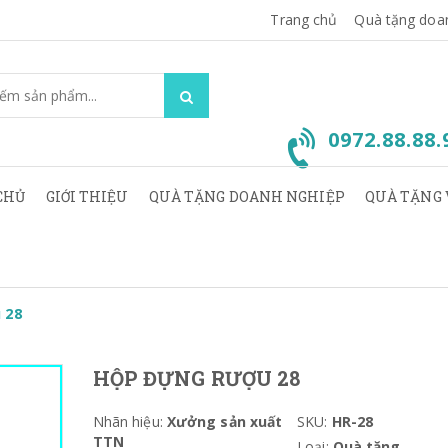
Trang chủ
Quà tặng doa
0972.88.88
CHỦ
GIỚI THIỆU
QUÀ TẶNG DOANH NGHIỆP
QUÀ TẶNG 
 28
HỘP ĐỰNG RƯỢU 28
Nhãn hiệu:
Xưởng sản xuất
SKU:
HR-28
TTN
Loại:
Quà tặng