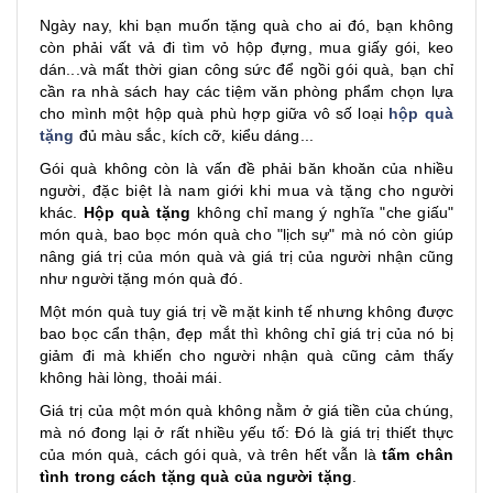
Ngày nay, khi bạn muốn tặng quà cho ai đó, bạn không
còn phải vất vả đi tìm vỏ hộp đựng, mua giấy gói, keo
dán...và mất thời gian công sức để ngồi gói quà, bạn chỉ
cần ra nhà sách hay các tiệm văn phòng phẩm chọn lựa
cho mình một hộp quà phù hợp giữa vô số loại
hộp quà
tặng
đủ màu sắc, kích cỡ, kiểu dáng...
Gói quà không còn là vấn đề phải băn khoăn của nhiều
người, đặc biệt là nam giới khi mua và tặng cho người
khác.
Hộp quà tặng
không chỉ mang ý nghĩa "che giấu"
món quà, bao bọc món quà cho "lịch sự" mà nó còn giúp
nâng giá trị của món quà và giá trị của người nhận cũng
như người tặng món quà đó.
Một món quà tuy giá trị về mặt kinh tế nhưng không được
bao bọc cẩn thận, đẹp mắt thì không chỉ giá trị của nó bị
giảm đi mà khiến cho người nhận quà cũng cảm thấy
không hài lòng, thoải mái.
Giá trị của một món quà không nằm ở giá tiền của chúng,
mà nó đong lại ở rất nhiều yếu tố: Đó là giá trị thiết thực
của món quà, cách gói quà, và trên hết vẫn là
tấm chân
tình trong cách tặng quà của người tặng
.