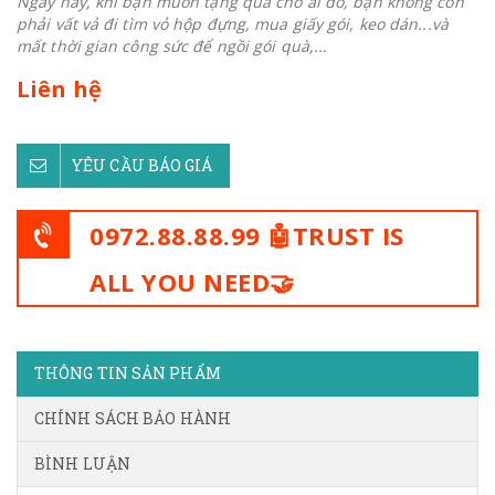
Ngày nay, khi bạn muốn tặng quà cho ai đó, bạn không còn
phải vất vả đi tìm vỏ hộp đựng, mua giấy gói, keo dán...và
mất thời gian công sức để ngồi gói quà,...
Liên hệ
YÊU CẦU BÁO GIÁ
0972.88.88.99 🤖TRUST IS
ALL YOU NEED🤝
THÔNG TIN SẢN PHẨM
CHÍNH SÁCH BẢO HÀNH
BÌNH LUẬN