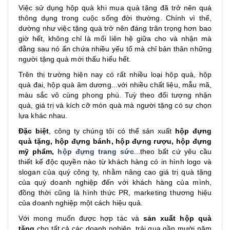
Việc sử dụng hộp quà khi mua quà tặng đã trở nên quá
thông dụng trong cuộc sống đời thường. Chính vì thế,
dường như việc tặng quà trở nên đáng trân trọng hơn bao
giờ hết, không chỉ là mối liên hệ giữa cho và nhận mà
đằng sau nó ẩn chứa nhiều yếu tố mà chỉ bản thân những
người tặng quà mới thấu hiểu hết.
Trên thị trường hiện nay có rất nhiều loại hộp quà, hộp
quà đai, hộp quà âm dương...với nhiều chất liệu, mẫu mã,
màu sắc vô cùng phong phú. Tuỳ theo đối tượng nhận
quà, giá trị và kích cỡ món quà mà người tặng có sự chọn
lựa khác nhau.
Đặc biệt
, công ty chúng tôi có thể sản xuất
hộp đựng
quà tặng, hộp đựng bánh,
hộp đựng rượu
, hộp đựng
mỹ phẩm,
hộp đựng trang sức
...theo bất cứ yêu cầu
thiết kế độc quyền nào từ khách hàng có in hình logo và
slogan của quý công ty, nhằm nâng cao giá trị quà tặng
của quý doanh nghiệp đến với khách hàng của mình,
đồng thời cũng là hình thức PR, marketing thương hiệu
của doanh nghiệp một cách hiệu quả.
Với mong muốn được hợp tác và
sản xuất hộp quà
tặng
cho tất cả các doanh nghiệp, trải qua gần mười năm