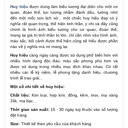
Huy hiệu
được dùng làm biểu tượng đại diện cho một cơ
quan, đoàn thể, lực lượng nhằm đánh dấu, tưởng nhớ
đến một mốc son lịch sử... một chiếc huy hiệu đẹp có ý
nghĩa rất quan trọng, thể hiện tinh thần, ý chí và đây cũng
chính là hình ảnh biểu tượng cho cơ quan, đoàn thể,
mang lại giá trị tinh thần to lớn, chỉ cần nhìn vào hình ảnh,
màu sắc, bối cảnh được thể hiện cũng sẽ hiểu được phần
nào về ý nghĩa mà nó mang lại.
Huy hiệu
càng ngày càng được sử dụng phổ biến hơn với
nhiều hình dạng độc đáo, màu sắc phong phú hơn và
được sử dụng trong nhiều mục đích khác nhau. Có rất
nhiều các lễ kỷ niệm, lễ phong tặng danh hiệu, chương
trình lễ trao giải...
Một số chi tiết về huy hiệu:
Chất liệu:
Kim loại, hợp kim, đồng, kẽm, inox, mạ vàng
24k, mạ bạc...
Thời gian sản xuất:
15 - 30 ngày tuỳ thuộc vào số lượng
đặt hàng.
Size:
Thiết kế theo yêu cầu của khách hàng.