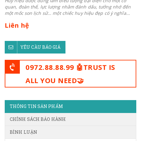
Huy hiệu được dùng làm biểu tượng đại diện cho một cơ
quan, đoàn thể, lực lượng nhằm đánh dấu, tưởng nhớ đến
một mốc son lịch sử... một chiếc huy hiệu đẹp có ý nghĩa...
Liên hệ
YÊU CẦU BÁO GIÁ
0972.88.88.99 🤖TRUST IS
ALL YOU NEED🤝
THÔNG TIN SẢN PHẨM
CHÍNH SÁCH BẢO HÀNH
BÌNH LUẬN