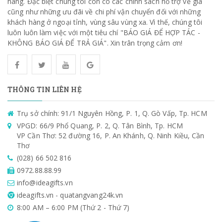
hàng. Đặc biệt chúng tôi còn có các chính sách hỗ trợ về giá
cũng như những ưu đãi về chi phí vận chuyển đối với những
khách hàng ở ngoại tỉnh, vùng sâu vùng xa. Vì thế, chúng tôi
luôn luôn làm việc với một tiêu chí "BÁO GIÁ ĐỂ HỢP TÁC -
KHÔNG BÁO GIÁ ĐỂ TRẢ GIÁ". Xin trân trọng cảm ơn!
THÔNG TIN LIÊN HỆ
Trụ sở chính: 91/1 Nguyên Hồng, P. 1, Q. Gò Vấp, Tp. HCM
VPGD: 66/9 Phổ Quang, P. 2, Q. Tân Bình, Tp. HCM
VP Cần Thơ: 52 đường 16, P. An Khánh, Q. Ninh Kiều, Cần
Thơ
(028) 66 502 816
0972.88.88.99
info@ideagifts.vn
ideagifts.vn - quatangvang24k.vn
8:00 AM – 6:00 PM (Thứ 2 - Thứ 7)