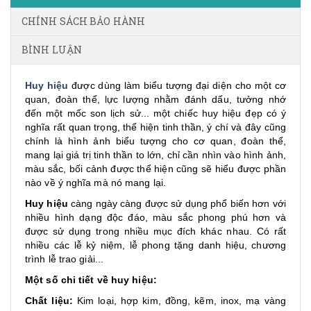
CHÍNH SÁCH BẢO HÀNH
BÌNH LUẬN
Huy hiệu
được dùng làm biểu tượng đại diện cho một cơ
quan, đoàn thể, lực lượng nhằm đánh dấu, tưởng nhớ
đến một mốc son lịch sử... một chiếc huy hiệu đẹp có ý
nghĩa rất quan trọng, thể hiện tinh thần, ý chí và đây cũng
chính là hình ảnh biểu tượng cho cơ quan, đoàn thể,
mang lại giá trị tinh thần to lớn, chỉ cần nhìn vào hình ảnh,
màu sắc, bối cảnh được thể hiện cũng sẽ hiểu được phần
nào về ý nghĩa mà nó mang lại.
Huy hiệu
càng ngày càng được sử dụng phổ biến hơn với
nhiều hình dạng độc đáo, màu sắc phong phú hơn và
được sử dụng trong nhiều mục đích khác nhau. Có rất
nhiều các lễ kỷ niệm, lễ phong tặng danh hiệu, chương
trình lễ trao giải...
Một số chi tiết về huy hiệu:
Chất liệu:
Kim loại, hợp kim, đồng, kẽm, inox, mạ vàng