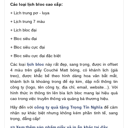
Các loại lịch bloc cao cấp:
+ Lịch trung pơ - luya
+ Lịch trung 7 màu
+ Lịch bloc đại
+ Bloc siêu đại
+ Bloc siêu cực đại
+ Bloc siêu cực đại đặc biệt
Các loại
lịch bloc
này rất đẹp, sang trọng, được in offset
4 màu trên giấy Couché Matt bóng, có khánh lịch (giá
treo), được khắc bế theo hình dáng hoa văn bắt mắt,
khánh lịch là khoảng trong để ép kim, dập nổi thông tin
công ty (logo, tên công ty, địa chỉ, email, website...). Với
hình thức in thông tin lên bìa lịch bloc mang lại hiệu quả
cao trong việc truyền thông và quảng bá thương hiệu.
Hãy đến với
công ty quà tặng Trọng Tín Nghĩa
để cảm
nhận sự khác biệt nhưng không kém phần tinh tế, sang
trọng, đẳng cấp!
=>
Xem thêm sản phẩm giấy và in ấn khác tại đây
.