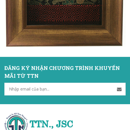
ĐĂNG KÝ NHẬN CHƯƠNG TRÌNH KHUYẾN
MÃI TỪ TTN