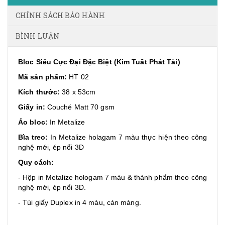
CHÍNH SÁCH BẢO HÀNH
BÌNH LUẬN
Bloc Siêu Cực Đại Đặc Biệt (Kim Tuất Phát Tài)
Mã sản phẩm:
HT 02
Kích thước:
38 x 53cm
Giấy in:
Couché Matt 70 gsm
Áo bloc:
In Metalize
Bìa treo:
In Metalize holagam 7 màu thực hiện theo công
nghệ mới, ép nổi 3D
Quy cách:
- Hộp in Metalize hologam 7 màu & thành phẩm theo công
nghệ mới, ép nổi 3D.
- Túi giấy Duplex in 4 màu, cán màng.