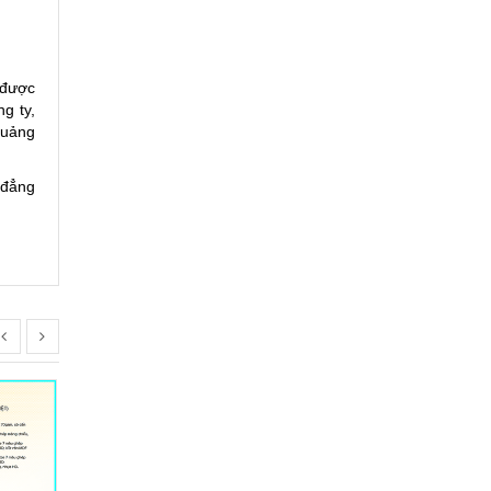
 được
g ty,
 quảng
 đẳng
Lịch Bloc 13
Liên hệ