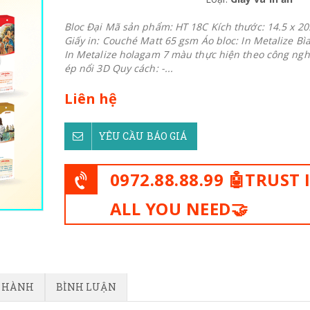
Bloc Đại Mã sản phẩm: HT 18C Kích thước: 14.5 x 20
Giấy in: Couché Matt 65 gsm Áo bloc: In Metalize Bìa
In Metalize holagam 7 màu thực hiện theo công ngh
ép nổi 3D Quy cách: -...
Liên hệ
YÊU CẦU BÁO GIÁ
0972.88.88.99 🤖TRUST 
ALL YOU NEED🤝
O HÀNH
BÌNH LUẬN