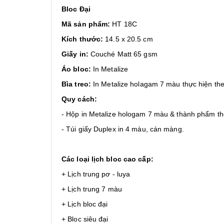
Bloc Đại
Mã sản phẩm:
HT 18C
Kích thước:
14.5 x 20.5 cm
Giấy in:
Couché Matt 65 gsm
Áo bloc:
In Metalize
Bìa treo:
In Metalize holagam 7 màu thực hiện th
Quy cách:
- Hộp in Metalize hologam 7 màu & thành phẩm th
- Túi giấy Duplex in 4 màu, cán màng.
Các loại lịch bloc cao cấp:
+ Lịch trung pơ - luya
+ Lịch trung 7 màu
+ Lịch bloc đại
+ Bloc siêu đại