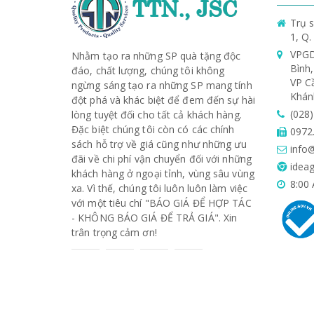
Trụ s
1, Q
VPGD
Nhằm tạo ra những SP quà tặng độc
Bình
đáo, chất lượng, chúng tôi không
VP C
ngừng sáng tạo ra những SP mang tính
Khán
đột phá và khác biệt để đem đến sự hài
(028
lòng tuyệt đối cho tất cả khách hàng.
Đặc biệt chúng tôi còn có các chính
0972
sách hỗ trợ về giá cũng như những ưu
info@
đãi về chi phí vận chuyển đối với những
ideag
khách hàng ở ngoại tỉnh, vùng sâu vùng
8:00 
xa. Vì thế, chúng tôi luôn luôn làm việc
với một tiêu chí "BÁO GIÁ ĐỂ HỢP TÁC
- KHÔNG BÁO GIÁ ĐỂ TRẢ GIÁ". Xin
trân trọng cảm ơn!