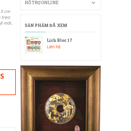
HỖ TRỢ ONLINE
.5 cm
 treo:
ệ mới,
SẢN PHẨM ĐÃ XEM
Lịch Bloc 17
Liên hệ
IS