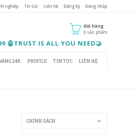
nh nghiệp
Tin tức
Liên hệ
Đăng ký
Đăng nhập
Giỏ hàng
0
sản phẩm
.99 🤖TRUST IS ALL YOU NEED🤝
VÀNG 24K
PROFILE
TIN TỨC
LIÊN HỆ
CHÍNH SÁCH