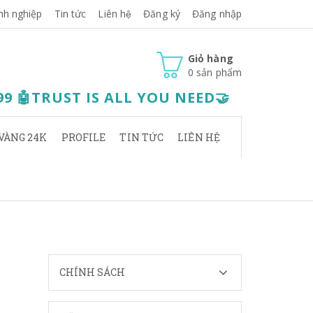
nh nghiệp
Tin tức
Liên hệ
Đăng ký
Đăng nhập
Giỏ hàng
0
sản phẩm
.99 🤖TRUST IS ALL YOU NEED🤝
VÀNG 24K
PROFILE
TIN TỨC
LIÊN HỆ
CHÍNH SÁCH