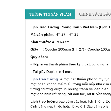
THÔNG TIN SẢN PHẨM
CHÍNH SÁCH BẢ
Lịch Treo Tường Phong Cảnh Việt Nam (Lịch T
Mã sản phẩm:
HT 27 - HT 28
Kích thước:
41 x 63 cm
Giấy in:
Couché 200gsm (HT 27) - Couché 100gs
Quy cách:
- Hộp in và thành phẩm theo kỹ thuật, công nghệ 
- Túi giấy Duplex in 4 màu.
Lịch treo tường
là một nét thuần phong mỹ tục c
một phần không thể thiếu trong mỗi nếp nhà của ng
tường thường được in những tranh vẽ dân gian, 
một góc nhìn rất riêng, rất dân tộc, rất truyền th
Lịch treo tường
bao gồm các loại: lịch 1 tờ, 5 tờ
định bằng nẹp thiếc hoặc lò xo ở 1 đầu và treo lên