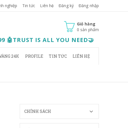
nh nghiệp
Tin tức
Liên hệ
Đăng ký
Đăng nhập
Giỏ hàng
0
sản phẩm
.99 🤖TRUST IS ALL YOU NEED🤝
VÀNG 24K
PROFILE
TIN TỨC
LIÊN HỆ
CHÍNH SÁCH