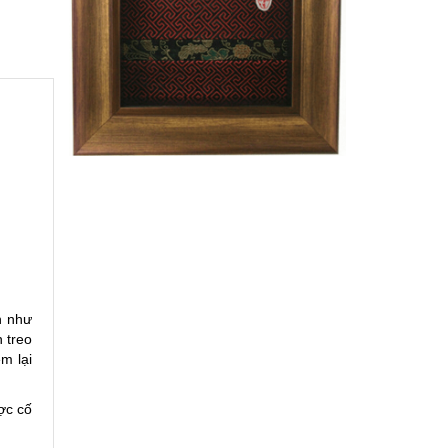
n như
 treo
m lại
ợc cố