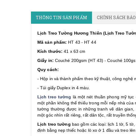
THÔNG TIN SẢN PHẨM
CHÍNH SÁCH BẢ
Lịch Treo Tường Hương Thiên (Lịch Treo Tườn
Mã sản phẩm:
HT 43 - HT 44
Kích thước:
41 x 63 cm
Giấy in:
Couché 200gsm (HT 43) - Couché 100gs
Quy cách:
- Hộp in và thành phẩm theo kỹ thuật, công nghệ 
- Túi giấy Duplex in 4 màu.
Lịch treo tường
là một nét thuần phong mỹ tục c
một phần không thể thiếu trong mỗi nếp nhà của ng
tường thường được in những tranh vẽ dân gian, 
một góc nhìn rất riêng, rất dân tộc, rất truyền th
Lịch treo tường
bao gồm các loại: lịch 1 tờ, 5 tờ
định bằng nẹp thiếc hoặc lò xo ở 1 đầu và treo lên