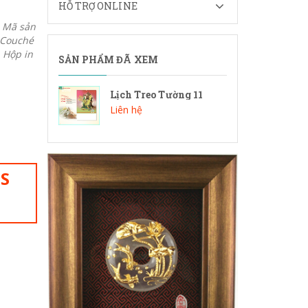
HỖ TRỢ ONLINE
) Mã sản
: Couché
 Hộp in
SẢN PHẨM ĐÃ XEM
Lịch Treo Tường 11
Liên hệ
IS