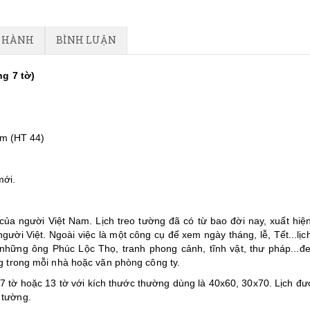
O HÀNH
BÌNH LUẬN
g 7 tờ)
m (HT 44)
mới.
ủa người Việt Nam. Lịch treo tường đã có từ bao đời nay, xuất hiệ
ười Việt. Ngoài việc là một công cụ để xem ngày tháng, lễ, Tết...lịch
những ông Phúc Lộc Thọ, tranh phong cảnh, tĩnh vật, thư pháp...đe
ống trong mỗi nhà hoặc văn phòng công ty.
, 7 tờ hoặc 13 tờ với kích thước thường dùng là 40x60, 30x70. Lịch đư
 tường.