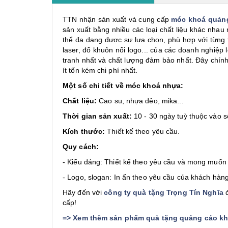
TTN nhận sản xuất và cung cấp
móc khoá quản
sản xuất bằng nhiều các loại chất liệu khác nhau
thể đa dạng được sự lựa chọn, phù hợp với từng t
laser, đổ khuôn nổi logo... của các doanh nghiệp
tranh nhất và chất lượng đảm bảo nhất. Đây chính
ít tốn kém chi phí nhất.
Một số chi tiết về móc khoá nhựa:
Chất liệu:
Cao su, nhựa dẻo, mika...
Thời gian sản xuất:
10 - 30 ngày tuỳ thuộc vào s
Kích thước:
Thiết kế theo yêu cầu.
Quy cách:
- Kiểu dáng: Thiết kế theo yêu cầu và mong muốn
- Logo, slogan: In ấn theo yêu cầu của khách hàng
Hãy đến với
công ty quà tặng Trọng Tín Nghĩa
đ
cấp!
=>
Xem thêm sản phẩm quà tặng quảng cáo khá