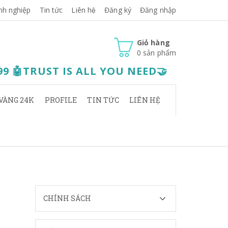
nh nghiệp
Tin tức
Liên hệ
Đăng ký
Đăng nhập
Giỏ hàng
0
sản phẩm
.99 🤖TRUST IS ALL YOU NEED🤝
VÀNG 24K
PROFILE
TIN TỨC
LIÊN HỆ
CHÍNH SÁCH