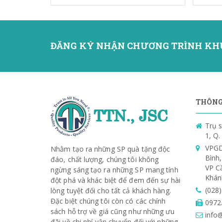
ĐĂNG KÝ NHẬN CHƯƠNG TRÌNH KH
THÔNG 
Trụ s
1, Q
VPGD
Nhằm tạo ra những SP quà tặng độc
Bình
đáo, chất lượng, chúng tôi không
VP C
ngừng sáng tạo ra những SP mang tính
Khán
đột phá và khác biệt để đem đến sự hài
(028
lòng tuyệt đối cho tất cả khách hàng.
Đặc biệt chúng tôi còn có các chính
0972
sách hỗ trợ về giá cũng như những ưu
info@
đãi về chi phí vận chuyển đối với những