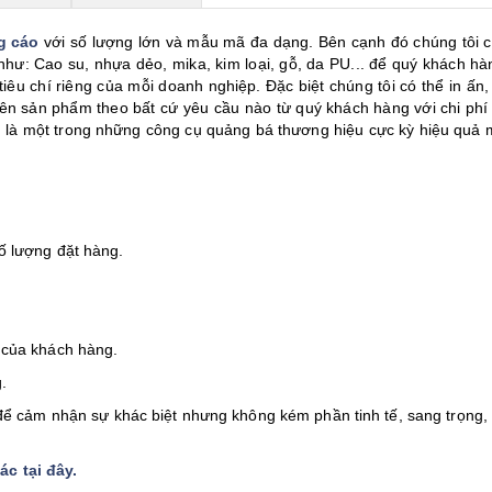
g cáo
với số lượng lớn và mẫu mã đa dạng. Bên cạnh đó chúng tôi c
 như: Cao su, nhựa dẻo, mika, kim loại, gỗ, da PU... để quý khách hà
iêu chí riêng của mỗi doanh nghiệp. Đặc biệt chúng tôi có thể in ấn,
 lên sản phẩm theo bất cứ yêu cầu nào từ quý khách hàng với chi phí
 là một trong những công cụ quảng bá thương hiệu cực kỳ hiệu quả m
ố lượng đặt hàng.
 của khách hàng.
.
ể cảm nhận sự khác biệt nhưng không kém phần tinh tế, sang trọng,
c tại đây
.