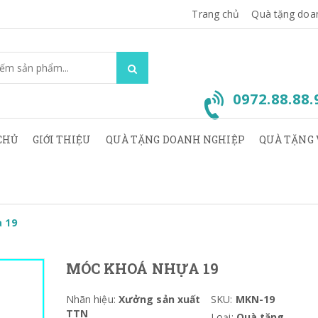
Trang chủ
Quà tặng doa
0972.88.88
CHỦ
GIỚI THIỆU
QUÀ TẶNG DOANH NGHIỆP
QUÀ TẶNG 
 19
MÓC KHOÁ NHỰA 19
Nhãn hiệu:
Xưởng sản xuất
SKU:
MKN-19
TTN
Loại:
Quà tặng