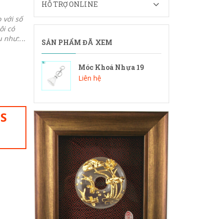
HỖ TRỢ ONLINE
 với số
ôi có
 như:...
SẢN PHẨM ĐÃ XEM
Móc Khoá Nhựa 19
Liên hệ
IS