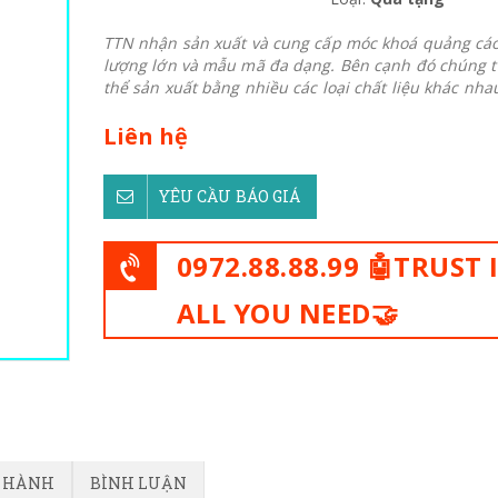
TTN nhận sản xuất và cung cấp móc khoá quảng cáo
lượng lớn và mẫu mã đa dạng. Bên cạnh đó chúng t
thể sản xuất bằng nhiều các loại chất liệu khác nhau
Liên hệ
YÊU CẦU BÁO GIÁ
0972.88.88.99 🤖TRUST 
ALL YOU NEED🤝
O HÀNH
BÌNH LUẬN