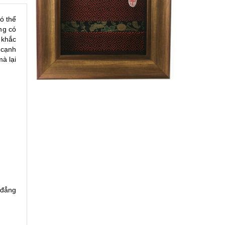
ó thể
ng có
 khắc
 cạnh
à lại
 đẳng