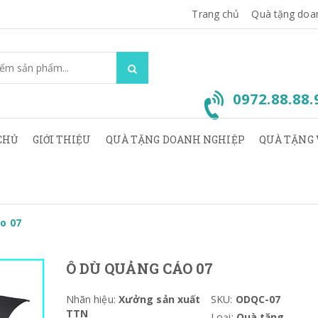
Trang chủ
Quà tặng doa
0972.88.88
CHỦ
GIỚI THIỆU
QUÀ TẶNG DOANH NGHIỆP
QUÀ TẶNG 
o 07
Ô DÙ QUẢNG CÁO 07
Nhãn hiệu:
Xưởng sản xuất
SKU:
ODQC-07
TTN
Loại:
Quà tặng