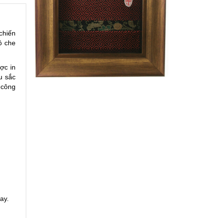
chiến
ô che
ợc in
 sắc
 công
ay.