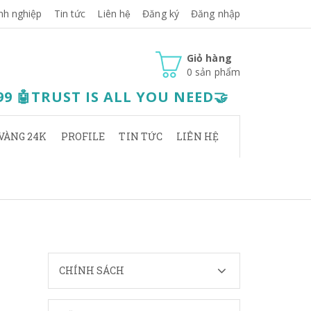
nh nghiệp
Tin tức
Liên hệ
Đăng ký
Đăng nhập
Giỏ hàng
0
sản phẩm
.99 🤖TRUST IS ALL YOU NEED🤝
VÀNG 24K
PROFILE
TIN TỨC
LIÊN HỆ
CHÍNH SÁCH