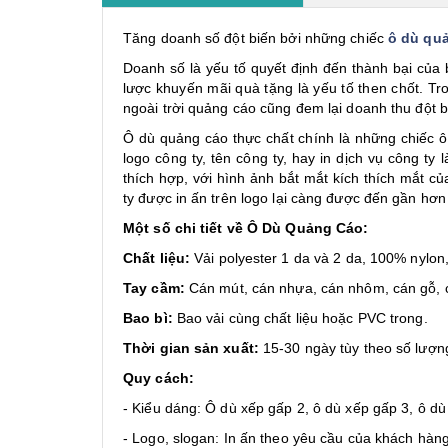
Tăng doanh số đột biến bởi những chiếc
ô dù qu
Doanh số là yếu tố quyết định đến thành bại của
lược khuyến mãi quà tặng là yếu tố then chốt. Tr
ngoài trời quảng cáo cũng đem lại doanh thu đột bi
Ô dù quảng cáo thực chất chính là những chiếc ô
logo công ty, tên công ty, hay in dịch vụ công t
thích hợp, với hình ảnh bắt mắt kích thích mắt c
ty được in ấn trên logo lại càng được đến gần hơn
Một số chi tiết về Ô Dù Quảng Cáo:
Chất liệu:
Vải polyester 1 da và 2 da, 100% nylo
Tay cầm:
Cán mút, cán nhựa, cán nhôm, cán gỗ, c
Bao bì:
Bao vải cùng chất liệu hoặc PVC trong.
Thời gian sản xuất:
15-30 ngày tùy theo số lượn
Quy cách:
- Kiểu dáng: Ô dù xếp gấp 2, ô dù xếp gấp 3, ô dù
- Logo, slogan: In ấn theo yêu cầu của khách hàng