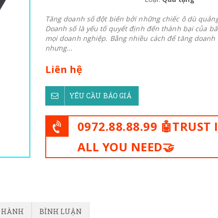
Tăng doanh số đột biến bởi những chiếc ô dù quảng
Doanh số là yếu tố quyết định đến thành bại của bấ
mọi doanh nghiệp. Bằng nhiều cách để tăng doanh 
nhưng...
Liên hệ
YÊU CẦU BÁO GIÁ
0972.88.88.99 🤖TRUST 
ALL YOU NEED🤝
O HÀNH
BÌNH LUẬN