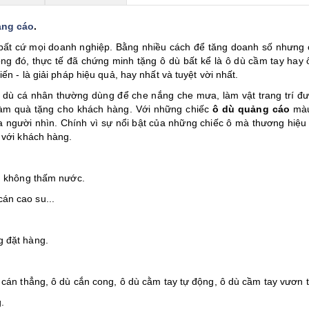
ảng cáo
.
 bất cứ mọi doanh nghiệp. Bằng nhiều cách để tăng doanh số nhưng 
ong đó, thực tế đã chứng minh tặng ô dù bất kể là ô dù cầm tay hay 
ến - là giải pháp hiệu quả, hay nhất và tuyệt vời nhất.
 dù cá nhân thường dùng để che nắng che mưa, làm vật trang trí đư
y làm quà tặng cho khách hàng. Với những chiếc
ô dù quảng cáo
màu
ủa người nhìn. Chính vì sự nổi bật của những chiếc ô mà thương hiệu
 với khách hàng.
n, không thấm nước.
án cao su...
g đặt hàng.
 cán thẳng, ô dù cắn cong, ô dù cằm tay tự động, ô dù cầm tay vươn t
.