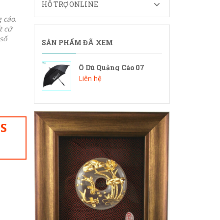
HỖ TRỢ ONLINE
 cáo.
t cứ
số
SẢN PHẨM ĐÃ XEM
Ô Dù Quảng Cáo 07
Liên hệ
IS