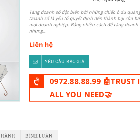
Tăng doanh số đột biến bởi những chiếc ô dù quảng
Doanh số là yếu tố quyết định đến thành bại của bấ
mọi doanh nghiệp. Bằng nhiều cách để tăng doanh 
nhưng...
Liên hệ
YÊU CẦU BÁO GIÁ
0972.88.88.99 🤖TRUST 
ALL YOU NEED🤝
O HÀNH
BÌNH LUẬN