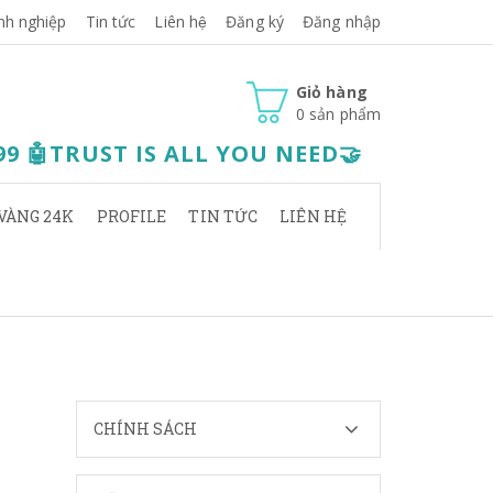
nh nghiệp
Tin tức
Liên hệ
Đăng ký
Đăng nhập
Giỏ hàng
0
sản phẩm
.99 🤖TRUST IS ALL YOU NEED🤝
VÀNG 24K
PROFILE
TIN TỨC
LIÊN HỆ
CHÍNH SÁCH