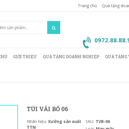
Trang chủ
Quà tặng doa
0972.88.88
CHỦ
GIỚI THIỆU
QUÀ TẶNG DOANH NGHIỆP
QUÀ TẶNG 
TÚI VẢI BỐ 06
Nhãn hiệu:
Xưởng sản xuất
SKU:
TVB-06
TTN
Loại:
May mặc