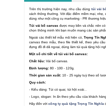
Trên thị trường hiện nay, nhu cầu dùng
túi vải 
xách thông thường. Với đặc điểm mềm mại, nhẹ, dễ
dùng như một công cụ marketing - PR thương hiệu
Túi vải bố canvas
được may bền và chắc nên có t
chọn thông minh khi bạn muốn mang các sản phẩm
Ngoài các thiết kế mẫu mã hiện có,
Trọng Tín Ng
canvas theo mẫu, theo file thiết kế, theo yêu 
đựng đồ đi dã ngoại, dùng làm túi quà tặng hội n
Một số chi tiết về túi vải bố canvas:
Chất liệu:
Vải bố canvas.
Định lượng:
80 - 100 - 120g.
Thời gian sản xuất:
10 - 25 ngày tuỳ theo số lượ
Quy cách:
- Kiểu dáng: Túi có quai, túi hột xoài...
- Logo, slogan: In ấn theo yêu cầu của khách hàng
Hãy đến với
công ty quà tặng Trọng Tín Nghĩa
đ