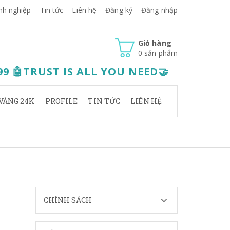
nh nghiệp
Tin tức
Liên hệ
Đăng ký
Đăng nhập
Giỏ hàng
0
sản phẩm
.99 🤖TRUST IS ALL YOU NEED🤝
VÀNG 24K
PROFILE
TIN TỨC
LIÊN HỆ
CHÍNH SÁCH