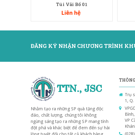
Túi Vải Bố 01
Liên hệ
ĐĂNG KÝ NHẬN CHƯƠNG TRÌNH KH
THÔNG 
Trụ s
1, Q
VPGD
Nhằm tạo ra những SP quà tặng độc
Bình
đáo, chất lượng, chúng tôi không
VP C
ngừng sáng tạo ra những SP mang tính
Khán
đột phá và khác biệt để đem đến sự hài
(028
lòng tuyệt đối cho tất cả khách hàng.