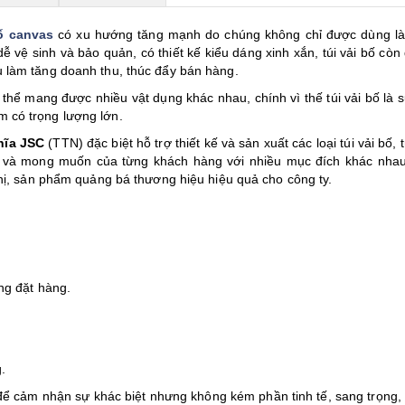
bố canvas
có xu hướng tăng mạnh do chúng không chỉ được dùng là
 vệ sinh và bảo quản, có thiết kế kiểu dáng xinh xắn, túi vải bố còn
 làm tăng doanh thu, thúc đẩy bán hàng.
hể mang được nhiều vật dụng khác nhau, chính vì thế túi vải bố là s
 có trọng lượng lớn.
hĩa JSC
(TTN) đặc biệt hỗ trợ thiết kế và sản xuất các loại túi vải bố, t
cầu và mong muốn của từng khách hàng với nhiều mục đích khác nha
ghị, sản phẩm quảng bá thương hiệu hiệu quả cho công ty.
ng đặt hàng.
.
ể cảm nhận sự khác biệt nhưng không kém phần tinh tế, sang trọng,