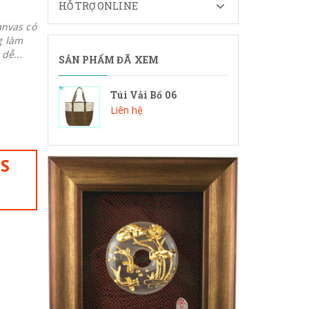
HỖ TRỢ ONLINE
anvas có
g làm
dễ...
SẢN PHẨM ĐÃ XEM
Túi Vải Bố 06
Liên hệ
IS