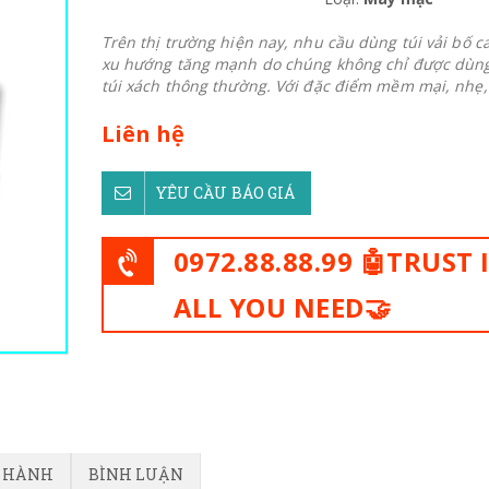
Trên thị trường hiện nay, nhu cầu dùng túi vải bố c
xu hướng tăng mạnh do chúng không chỉ được dùn
túi xách thông thường. Với đặc điểm mềm mại, nhẹ, 
Liên hệ
YÊU CẦU BÁO GIÁ
0972.88.88.99 🤖TRUST 
ALL YOU NEED🤝
O HÀNH
BÌNH LUẬN