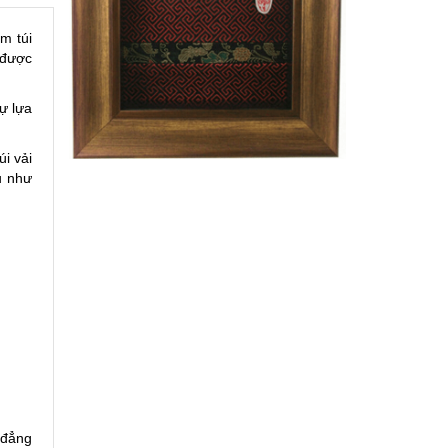
m túi
 được
ự lựa
úi vải
u như
 đẳng