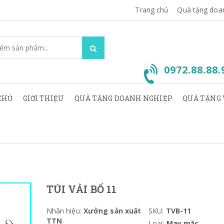
Trang chủ
Quà tặng doa
0972.88.88
CHỦ
GIỚI THIỆU
QUÀ TẶNG DOANH NGHIỆP
QUÀ TẶNG 
TÚI VẢI BỐ 11
Nhãn hiệu:
Xưởng sản xuất
SKU:
TVB-11
TTN
Loại:
May mặc