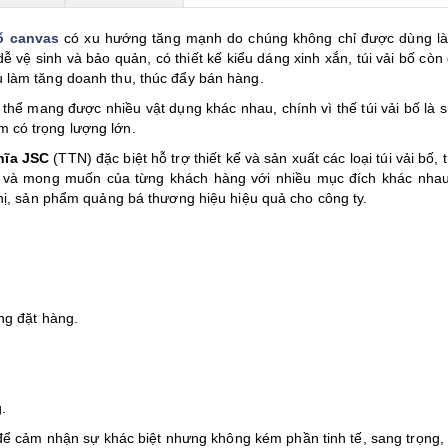
bố canvas
có xu hướng tăng mạnh do chúng không chỉ được dùng là
 vệ sinh và bảo quản, có thiết kế kiểu dáng xinh xắn, túi vải bố còn
 làm tăng doanh thu, thúc đẩy bán hàng.
hể mang được nhiều vật dụng khác nhau, chính vì thế túi vải bố là s
 có trọng lượng lớn.
hĩa JSC
(TTN) đặc biệt hỗ trợ thiết kế và sản xuất các loại túi vải bố, t
cầu và mong muốn của từng khách hàng với nhiều mục đích khác nha
ghị, sản phẩm quảng bá thương hiệu hiệu quả cho công ty.
ng đặt hàng.
.
ể cảm nhận sự khác biệt nhưng không kém phần tinh tế, sang trọng,