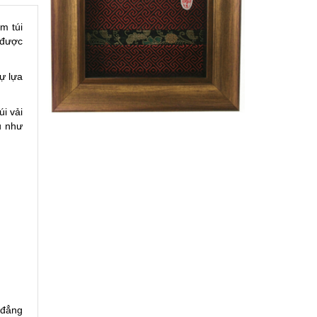
m túi
 được
ự lựa
úi vải
u như
 đẳng