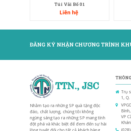
Túi Vải Bố 01
Liên hệ
ĐĂNG KÝ NHẬN CHƯƠNG TRÌNH KH
THÔNG 
Trụ s
1, Q
VPGD
Nhằm tạo ra những SP quà tặng độc
Bình
đáo, chất lượng, chúng tôi không
VP C
ngừng sáng tạo ra những SP mang tính
Khán
đột phá và khác biệt để đem đến sự hài
(028
lòng tuyệt đối cho tất cả khách hàng.