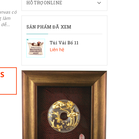
HỖ TRỢ ONLINE
anvas có
g làm
dễ...
SẢN PHẨM ĐÃ XEM
Túi Vải Bố 11
Liên hệ
IS