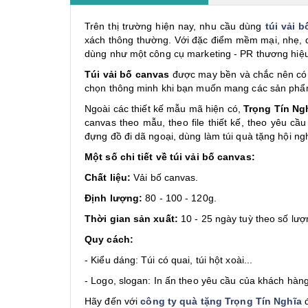
Trên thị trường hiện nay, nhu cầu dùng
túi vải 
xách thông thường. Với đặc điểm mềm mại, nhẹ, dễ
dùng như một công cụ marketing - PR thương hiệu
Túi vải bố canvas
được may bền và chắc nên có t
chọn thông minh khi bạn muốn mang các sản phẩm
Ngoài các thiết kế mẫu mã hiện có,
Trọng Tín Ng
canvas theo mẫu, theo file thiết kế, theo yêu 
đựng đồ đi dã ngoại, dùng làm túi quà tặng hội n
Một số chi tiết về túi vải bố canvas:
Chất liệu:
Vải bố canvas.
Định lượng:
80 - 100 - 120g.
Thời gian sản xuất:
10 - 25 ngày tuỳ theo số lượ
Quy cách:
- Kiểu dáng: Túi có quai, túi hột xoài...
- Logo, slogan: In ấn theo yêu cầu của khách hàng
Hãy đến với
công ty quà tặng Trọng Tín Nghĩa
đ