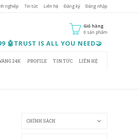
nh nghiệp
Tin tức
Liên hệ
Đăng ký
Đăng nhập
Giỏ hàng
0
sản phẩm
.99 🤖TRUST IS ALL YOU NEED🤝
VÀNG 24K
PROFILE
TIN TỨC
LIÊN HỆ
CHÍNH SÁCH