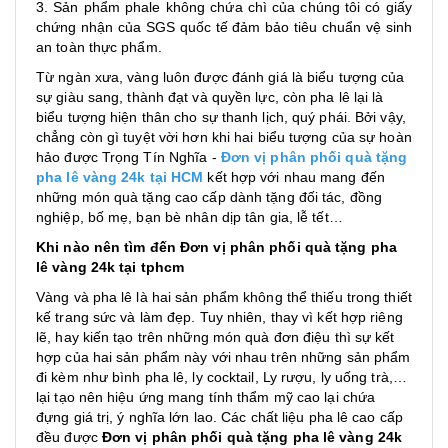
3. Sản phẩm phale không chứa chì của chúng tôi có giấy
chứng nhận của SGS quốc tế đảm bảo tiêu chuẩn vệ sinh
an toàn thực phẩm.
Từ ngàn xưa, vàng luôn được đánh giá là biểu tượng của
sự giàu sang, thành đạt và quyền lực, còn pha lê lại là
biểu tượng hiện thân cho sự thanh lịch, quý phái. Bởi vậy,
chẳng còn gì tuyệt vời hơn khi hai biểu tượng của sự hoàn
hảo được Trọng Tín Nghĩa -
Đơn vị phân phối quà tặng
pha lê vàng 24k tại HCM
kết hợp với nhau mang đến
những món quà tặng cao cấp dành tặng đối tác, đồng
nghiệp, bố mẹ, bạn bè nhân dịp tân gia, lễ tết…
Khi nào nên tìm đến Đơn vị phân phối quà tặng pha
lê vàng 24k tại tphcm
Vàng và pha lê là hai sản phẩm không thể thiếu trong thiết
kế trang sức và làm đẹp. Tuy nhiên, thay vì kết hợp riêng
lẽ, hay kiến tạo trên những món quà đơn điệu thì sự kết
hợp của hai sản phẩm này với nhau trên những sản phẩm
đi kèm như bình pha lê, ly cocktail, Ly rượu, ly uống trà,…
lại tạo nên hiệu ứng mang tính thẩm mỹ cao lại chứa
đựng giá trị, ý nghĩa lớn lao. Các chất liệu pha lê cao cấp
đều được
Đơn vị phân phối quà tặng pha lê vàng 24k