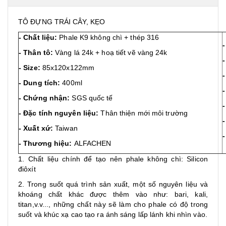
TÔ ĐỰNG TRÁI CÂY, KẸO
- Chất liệu:
Phale K9 không chì + thép 316
- Thân tô:
Vàng lá 24k + hoạ tiết vẽ vàng 24k
-
- Size:
85x120x122mm
-
Dung tích:
400ml
- Chứng nhận:
SGS quốc tế
- Đặc tính nguyên liệu:
Thân thiện mới môi trường
- Xuất xứ:
Taiwan
-
- Thương hiệu:
ALFACHEN
1. Chất liệu chính để tạo nên phale không chì: Silicon
điôxít
2. Trong suốt quá trình sản xuất, một số nguyên liệu và
khoáng chất khác được thêm vào như: bari, kali,
titan,v.v..., những chất này sẽ làm cho phale có độ trong
suốt và khúc xạ cao tạo ra ánh sáng lấp lánh khi nhìn vào.