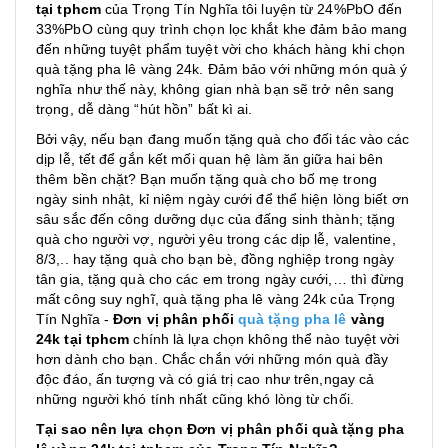
tại tphcm
của Trọng Tín Nghĩa tôi luyện từ 24%PbO đến
33%PbO cùng quy trình chọn lọc khắt khe đảm bảo mang
đến những tuyệt phẩm tuyệt vời cho khách hàng khi chọn
quà tặng pha lê vàng 24k. Đảm bảo với những món quà ý
nghĩa như thế này, không gian nhà bạn sẽ trở nên sang
trọng, dễ dàng “hút hồn” bất kì ai.
Bởi vậy, nếu bạn đang muốn tặng quà cho đối tác vào các
dịp lễ, tết để gắn kết mối quan hệ làm ăn giữa hai bên
thêm bền chặt? Bạn muốn tặng quà cho bố mẹ trong
ngày sinh nhật, kỉ niệm ngày cưới để thể hiện lòng biết ơn
sâu sắc đến công dưỡng dục của đấng sinh thành; tặng
quà cho người vợ, người yêu trong các dịp lễ, valentine,
8/3,.. hay tặng quà cho bạn bè, đồng nghiệp trong ngày
tân gia, tặng quà cho các em trong ngày cưới,… thì đừng
mất công suy nghĩ, quà tặng pha lê vàng 24k của Trọng
Tín Nghĩa -
Đơn vị phân phối
quà tặng pha lê
vàng
24k tại tphcm
chính là lựa chọn không thể nào tuyệt vời
hơn dành cho bạn. Chắc chắn với những món quà đầy
độc đáo, ấn tượng và có giá trị cao như trên,ngay cả
những người khó tính nhất cũng khó lòng từ chối.
Tại sao nên lựa chọn Đơn vị phân phối quà tặng pha