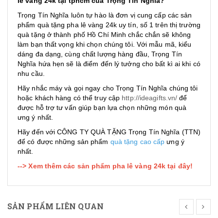
lê vàng 24k tại tphcm của Trọng Tín Nghĩa?
Trọng Tín Nghĩa luôn tự hào là đơn vị cung cấp các sản
phẩm quà tặng pha lê vàng 24k uy tín, số 1 trên thị trường
quà tặng ở thành phố Hồ Chí Minh chắc chắn sẽ không
làm bạn thất vọng khi chọn chúng tôi. Với mẫu mã, kiểu
dáng đa dạng, cùng chất lượng hàng đầu, Trọng Tín
Nghĩa hứa hẹn sẽ là điểm đến lý tưởng cho bất kì ai khi có
nhu cầu.
Hãy nhắc máy và gọi ngay cho Trọng Tín Nghĩa chúng tôi
hoặc khách hàng có thể truy cập
http://ideagifts.vn/
để
được hỗ trợ tư vấn giúp bạn lựa chọn những món quà
ưng ý nhất.
Hãy đến với CÔNG TY QUÀ TẶNG Trọng Tín Nghĩa (TTN)
để có được những sản phẩm
quà tặng cao cấp
ưng ý
nhất.
--> Xem thêm các sản phẩm pha lê vàng 24k tại đây!
SẢN PHẨM LIÊN QUAN