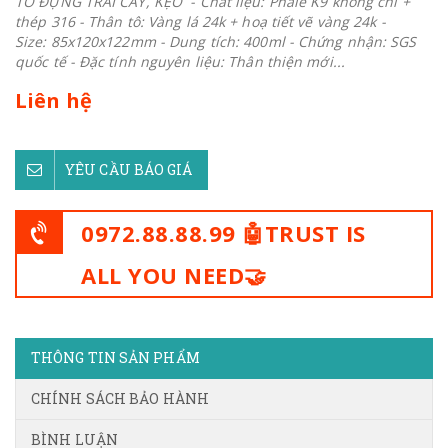
TÔ ĐỰNG TRÁI CÂY, KẸO - Chất liệu: Phale K9 không chì +
thép 316 - Thân tô: Vàng lá 24k + hoạ tiết vẽ vàng 24k -
Size: 85x120x122mm - Dung tích: 400ml - Chứng nhận: SGS
quốc tế - Đặc tính nguyên liệu: Thân thiện mới...
Liên hệ
YÊU CẦU BÁO GIÁ
0972.88.88.99 🤖TRUST IS
ALL YOU NEED🤝
THÔNG TIN SẢN PHẨM
CHÍNH SÁCH BẢO HÀNH
BÌNH LUẬN