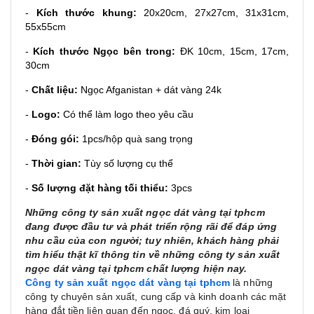
-
Kích thước khung:
20x20cm, 27x27cm, 31x31cm,
55x55cm
-
Kích thước Ngọc bên trong:
ĐK 10cm, 15cm, 17cm,
30cm
-
Chất liệu:
Ngọc Afganistan + dát vàng 24k
-
Logo:
Có thể làm logo theo yêu cầu
-
Đóng gói:
1pcs/hộp quà sang trọng
-
Thời gian:
Tùy số lượng cụ thể
-
S
ố lượng đặt hàng tối thiểu:
3pcs
Những công ty sản xuất ngọc dát vàng tại tphcm
đang được đầu tư và phát triển rộng rãi để đáp ứng
nhu cầu của con người; tuy nhiên, khách hàng phải
tìm hiểu thật kĩ thông tin về những công ty sản xuất
ngọc dát vàng tại tphcm chất lượng hiện nay.
Công ty sản xuất ngọc dát vàng tại tphcm
là những
công ty chuyên sản xuất, cung cấp và kinh doanh các mặt
hàng đắt tiền liên quan đến ngọc, đá quý, kim loại