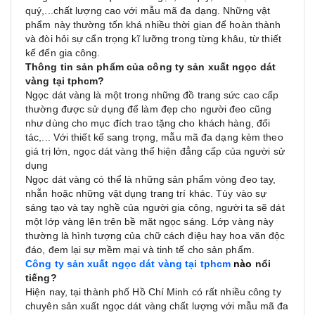
quý,...chất lượng cao với mẫu mã đa dạng. Những vật
phẩm này thường tốn khá nhiều thời gian để hoàn thành
và đòi hỏi sự cẩn trọng kĩ lưỡng trong từng khâu, từ thiết
kế đến gia công.
Thông tin sản phẩm của công ty sản xuất ngọc dát
vàng tại tphcm?
Ngọc dát vàng là một trong những đồ trang sức cao cấp
thường được sử dụng để làm đẹp cho người đeo cũng
như dùng cho mục đích trao tặng cho khách hàng, đối
tác,... Với thiết kế sang trọng, mẫu mã đa dạng kèm theo
giá trị lớn, ngọc dát vàng thể hiện đẳng cấp của người sử
dụng
Ngọc dát vàng có thể là những sản phẩm vòng đeo tay,
nhẫn hoặc những vật dụng trang trí khác. Tùy vào sự
sáng tạo và tay nghề của người gia công, người ta sẽ dát
một lớp vàng lên trên bề mặt ngọc sáng. Lớp vàng này
thường là hình tượng của chữ cách điệu hay hoa văn độc
đáo, đem lại sự mềm mại và tinh tế cho sản phẩm.
Công ty sản xuất ngọc dát vàng tại tphcm
nào
nổi
tiếng?
Hiện nay, tại thành phố Hồ Chí Minh có rất nhiều công ty
chuyên sản xuất ngọc dát vàng chất lượng với mẫu mã đa