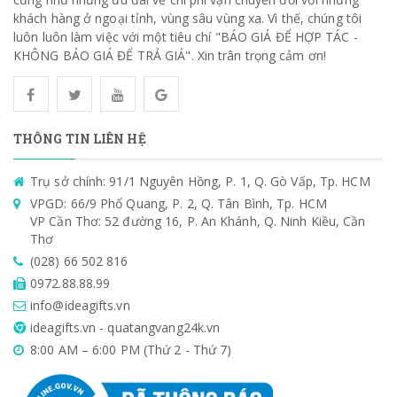
khách hàng ở ngoại tỉnh, vùng sâu vùng xa. Vì thế, chúng tôi
luôn luôn làm việc với một tiêu chí "BÁO GIÁ ĐỂ HỢP TÁC -
KHÔNG BÁO GIÁ ĐỂ TRẢ GIÁ". Xin trân trọng cảm ơn!
THÔNG TIN LIÊN HỆ
Trụ sở chính: 91/1 Nguyên Hồng, P. 1, Q. Gò Vấp, Tp. HCM
VPGD: 66/9 Phổ Quang, P. 2, Q. Tân Bình, Tp. HCM
VP Cần Thơ: 52 đường 16, P. An Khánh, Q. Ninh Kiều, Cần
Thơ
(028) 66 502 816
0972.88.88.99
info@ideagifts.vn
ideagifts.vn - quatangvang24k.vn
8:00 AM – 6:00 PM (Thứ 2 - Thứ 7)