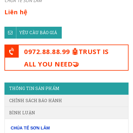
CHÚA TỂ SƠN LÂM
Liên hệ
YÊU CẦU BÁO GIÁ
0972.88.88.99 🤖TRUST IS
ALL YOU NEED🤝
THÔNG TIN SẢN PHẨM
CHÍNH SÁCH BẢO HÀNH
BÌNH LUẬN
CHÚA TỂ SƠN LÂM