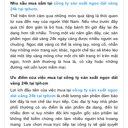
Nhu cầu mua sắm tại
công ty sản xuất ngọc dát vàng
24k tại tphcm.
Thể hiện tình cảm qua những món quà tặng là thói quen
từ xưa đến nay của người Việt Nam. Nếu như trước đây
quà chỉ đơn giản là bó hoa, hộp bánh thì giờ đây lại đa
dạng hơn rất nhiều. Trong một vài năm gần đây, các sản
phẩm ngọc dát vàng 24k ngày càng được nhiều người ưa
chuộng. Ngọc dát vàng có thể là vòng tay, vòng cổ, nhẫn
hay những món trang sức khác, người chế tác sẽ khéo léo
dát một lớp vàng mỏng như một chi tiết trang trí trên mặt
ngọc, hình ảnh thường là hoa lá, cỏ cây hoặc những
đường nét uốn lượn mềm mại.
Ưu điểm của việc mua tại công ty sản xuất ngọc dát
vàng 24k tại tphcm
Lợi ích đầu tiên của việc mua tại
công ty sản xuất ngọc
dát vàng 24k tại tphcm
là chất lượng sản phẩm đảm bảo
bởi đây là nơi chế tác trực tiếp. Các đại lý hay nhà phân
phối thường có ưu điểm là sản phẩm đa dạng, đến từ
nhiều đơn vị tuy nhiên đôi khi nguồn gốc sản phẩm lại
không thể kiểm chứng nên làm nhiều người khá hoang
mang. Lựa chọn mua trực tiếp tại công ty sẽ giải quyết