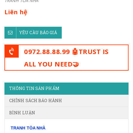
TRANH TÒA NHÀ
Liên hệ
YÊU CẦU BÁO GIÁ
0972.88.88.99 🤖TRUST IS
ALL YOU NEED🤝
THÔNG TIN SẢN PHẨM
CHÍNH SÁCH BẢO HÀNH
BÌNH LUẬN
TRANH TÒA NHÀ