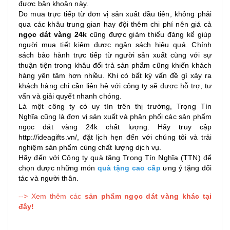
được băn khoăn này.
Do mua trực tiếp từ đơn vị sản xuất đầu tiên, không phải
qua các khâu trung gian hay đội thêm chi phí nên giá cả
ngọc dát vàng 24k
cũng được giảm thiểu đáng kể giúp
người mua tiết kiệm được ngân sách hiệu quả. Chính
sách bảo hành trực tiếp từ người sản xuất cùng với sự
thuận tiện trong khâu đổi trả sản phẩm cũng khiến khách
hàng yên tâm hơn nhiều. Khi có bất kỳ vấn đề gì xảy ra
khách hàng chỉ cần liên hệ với công ty sẽ được hỗ trợ, tư
vấn và giải quyết nhanh chóng.
Là một công ty có uy tín trên thị trường, Trọng Tín
Nghĩa cũng là đơn vị sản xuất và phân phối các sản phẩm
ngọc dát vàng 24k chất lượng. Hãy truy cập
http://ideagifts.vn/
, đặt lịch hẹn đến với chúng tôi và trải
nghiệm sản phẩm cùng chất lượng dịch vụ.
Hãy đến với Công ty quà tặng Trọng Tín Nghĩa (TTN) để
chọn được những món
quà tặng cao cấp
ưng ý tặng đối
tác và người thân.
--> Xem thêm các
sản phẩm ngọc dát vàng khác tại
đây!