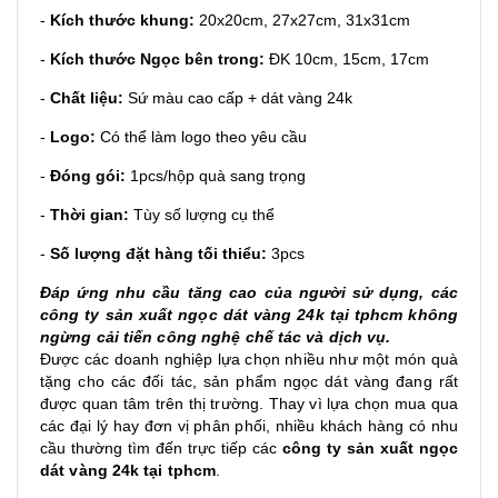
-
Kích thước khung:
20x20cm, 27x27cm, 31x31cm
-
Kích thước Ngọc bên trong:
ĐK 10cm, 15cm, 17cm
-
Chất liệu:
Sứ màu cao cấp + dát vàng 24k
-
Logo:
Có thể làm logo theo yêu cầu
-
Đóng gói:
1pcs/hộp quà sang trọng
-
Thời gian:
Tùy số lượng cụ thể
-
S
ố lượng đặt hàng tối thiểu:
3pcs
Đáp ứng nhu cầu tăng cao của người sử dụng, các
công ty sản xuất ngọc dát vàng 24k tại tphcm không
ngừng cải tiến công nghệ chế tác và dịch vụ.
Được các doanh nghiệp lựa chọn nhiều như một món quà
tặng cho các đối tác, sản phẩm ngọc dát vàng đang rất
được quan tâm trên thị trường. Thay vì lựa chọn mua qua
các đại lý hay đơn vị phân phối, nhiều khách hàng có nhu
cầu thường tìm đến trực tiếp các
công ty sản xuất ngọc
dát vàng 24k tại tphcm
.